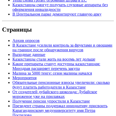
Temu снова грозит огромный штраф в ЕС
Казахстанцы смогут получать слуховые аппараты без
оформления инвалидности
В Центральном парке демонтируют главную арку
Страницы
Архив опросов
В Казахстане усилили контроль за фруктами и овощами
на границе после обнаружения вирусов
Выходные данные
Казахстанцы стали жить на восемь лет дольше
Какие препараты станут доступны казахстанцам:
Минздрав расширяет перечень закупа
Малина за 5000 тенге: сезон малины начался
Мероприятия
Обязательные пенсионные взносы увеличили: сколько
будут платить работодатели в Казахстане
От создателей дубайского шоколада: Дубайское
мороженое уже на прилавках
Получение пенсии упростили в Казахстане
Президент страны поддержал инициативу присвоить
Карагандинскому медуниверситету имя Петра
Поспелова