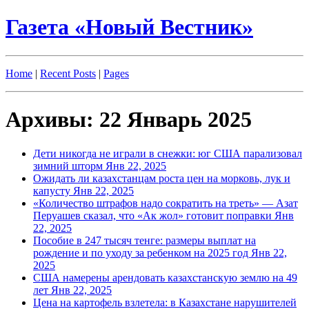
Газета «Новый Вестник»
Home
|
Recent Posts
|
Pages
Архивы: 22 Январь 2025
Дети никогда не играли в снежки: юг США парализовал
зимний шторм
Янв 22, 2025
Ожидать ли казахстанцам роста цен на морковь, лук и
капусту
Янв 22, 2025
«Количество штрафов надо сократить на треть» — Азат
Перуашев сказал, что «Ак жол» готовит поправки
Янв
22, 2025
Пособие в 247 тысяч тенге: размеры выплат на
рождение и по уходу за ребенком на 2025 год
Янв 22,
2025
США намерены арендовать казахстанскую землю на 49
лет
Янв 22, 2025
Цена на картофель взлетела: в Казахстане нарушителей