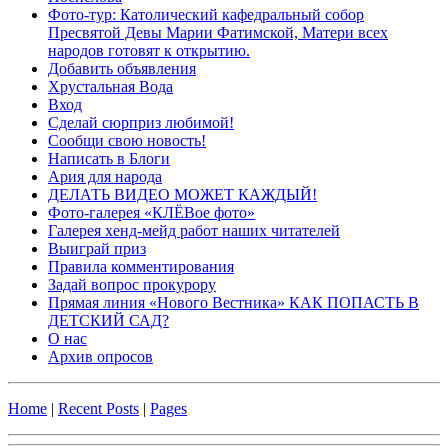
Фото-тур: Католический кафедральный собор
Пресвятой Девы Марии Фатимской, Матери всех
народов готовят к открытию.
Добавить объявления
Хрустальная Вода
Вход
Сделай сюрприз любимой!
Сообщи свою новость!
Написать в Блоги
Ария для народа
ДЕЛАТЬ ВИДЕО МОЖЕТ КАЖДЫЙ!
Фото-галерея «КЛЁВое фото»
Галерея хенд-мейд работ наших читателей
Выиграй приз
Правила комментирования
Задай вопрос прокурору
Прямая линия «Нового Вестника» КАК ПОПАСТЬ В
ДЕТСКИЙ САД?
О нас
Архив опросов
Home
|
Recent Posts
|
Pages