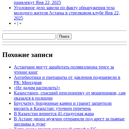
привлекут
Янв 22, 2025
Уголовное дело завели по факту обнаружения тела
молодого жителя Астаны в стрелковом клубе
Янв 22,
2025
«
|
»
Похожие записи
Астанчане могут заработать полмиллиона тенге за
чтение книг
Антибиотики и препараты от давления подешевели в
РК: Минздрав
«Не дадим распилить!»
Казахстанец, спасший пенсионерку от мошенников, сам
оказался в полиции
Брусчатку, бордюрные камни и гранит запретили
ввозить в Казахстан: уточнен перечень
В Казахстан вернется 41-градусная жара
В Астане двоих мужчин отправили под арест за пьяные
заплывы в луже