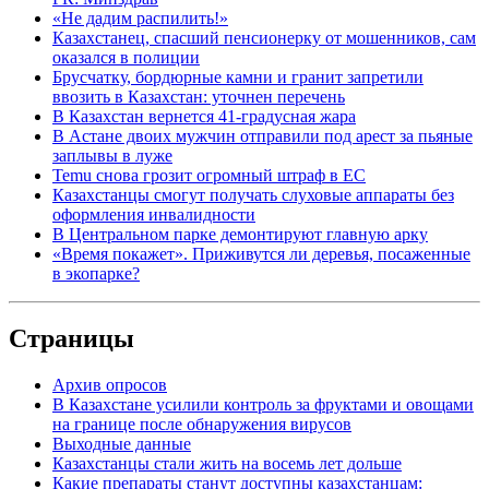
«Не дадим распилить!»
Казахстанец, спасший пенсионерку от мошенников, сам
оказался в полиции
Брусчатку, бордюрные камни и гранит запретили
ввозить в Казахстан: уточнен перечень
В Казахстан вернется 41-градусная жара
В Астане двоих мужчин отправили под арест за пьяные
заплывы в луже
Temu снова грозит огромный штраф в ЕС
Казахстанцы смогут получать слуховые аппараты без
оформления инвалидности
В Центральном парке демонтируют главную арку
«Время покажет». Приживутся ли деревья, посаженные
в экопарке?
Страницы
Архив опросов
В Казахстане усилили контроль за фруктами и овощами
на границе после обнаружения вирусов
Выходные данные
Казахстанцы стали жить на восемь лет дольше
Какие препараты станут доступны казахстанцам: