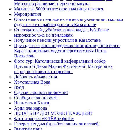
Минздрав расширяет перечень закупа
Малина за 5000 тенге: сезон малины начался
Мероприятия
Обязательные пенсионные взносы увеличили: сколько
будут платить работодатели в Казахстане
От создателей дубайского шоколада: Дубайское
мороженое уже на прилавках
Получение пенсии упростили в Казахстане
Президент страны поддержал инициативу присвоить
Карагандинскому медуниверситету имя Петра
Поспелова
Фото-тур: Католический кафедральный собор
Пресвятой Девы Марии Фатимской, Матери всех
народов готовят к открытию.
Добавить объявления
Хрустальная Вода
Вход
Сделай сюрприз любимой!
Сообщи свою новость!
Написать в Блоги
Ария для народа
ДЕЛАТЬ ВИДЕО МОЖЕТ КАЖДЫЙ!
Фото-галерея «КЛЁВое фото»
Галерея хенд-мейд работ наших читателей
Выиграй приз