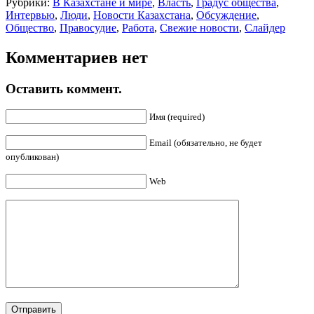
Рубрики:
В Казахстане и мире
,
Власть
,
Градус общества
,
Интервью
,
Люди
,
Новости Казахстана
,
Обсуждение
,
Общество
,
Правосудие
,
Работа
,
Свежие новости
,
Слайдер
Комментариев нет
Оставить коммент.
Имя (required)
Email (обязательно, не будет
опубликован)
Web