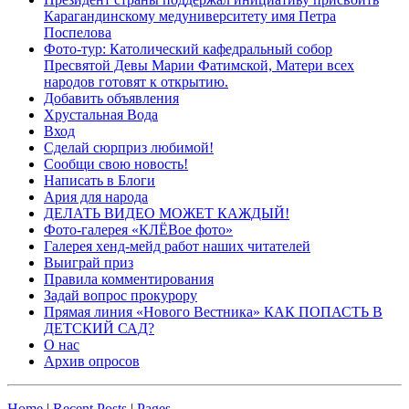
Карагандинскому медуниверситету имя Петра
Поспелова
Фото-тур: Католический кафедральный собор
Пресвятой Девы Марии Фатимской, Матери всех
народов готовят к открытию.
Добавить объявления
Хрустальная Вода
Вход
Сделай сюрприз любимой!
Сообщи свою новость!
Написать в Блоги
Ария для народа
ДЕЛАТЬ ВИДЕО МОЖЕТ КАЖДЫЙ!
Фото-галерея «КЛЁВое фото»
Галерея хенд-мейд работ наших читателей
Выиграй приз
Правила комментирования
Задай вопрос прокурору
Прямая линия «Нового Вестника» КАК ПОПАСТЬ В
ДЕТСКИЙ САД?
О нас
Архив опросов
Home
|
Recent Posts
|
Pages