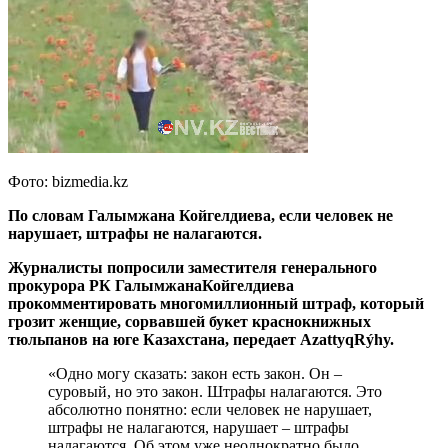
Фото: bizmedia.kz
По словам Галымжана Койгелдиева, если человек не
нарушает, штрафы не налагаются.
Журналисты попросили заместителя генерального
прокурора РК ГалымжанаКойгелдиева
прокомментировать многомиллионный штраф, который
грозит женщие, сорвавшей букет краснокнижных
тюльпанов на юге Казахстана, передает AzattyqRýhy.
«Одно могу сказать: закон есть закон. Он –
суровый, но это закон. Штрафы налагаются. Это
абсолютно понятно: если человек не нарушает,
штрафы не налагаются, нарушает – штрафы
налагаются. Об этом уже неоднократно было