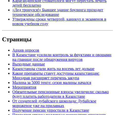
Карагандинские стоматологи могут перестать лечить
детей бесплатно
«Лед тронулся!» Бывшее здание боулинга проходит
техническое обследование
Утверждены сроки четвертей, каникул и экзаменов в
новом учебном году
Страницы
Архив опросов
В Казахстане усилили контроль за фруктами и овощами
на границе после обнаружения вирусов
Выходные данные
Казахстанцы стали жить на восемь лет дольше
Какие препараты станут доступны казахстанцам:
Минздрав расширяет перечень закупа
Малина за 5000 тенге: сезон малины начался
Мероприятия
Обязательные пенсионные взносы увеличили: сколько
будут платить работодатели в Казахстане
От создателей дубайского шоколада: Дубайское
мороженое уже на прилавках
Получение пенсии упростили в Казахстане
Президент страны поддержал инициативу присвоить