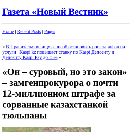
Газета «Новый Вестник»
Home
|
Recent Posts
|
Pages
«
В Правительстве ищут способ остановить рост тарифов на
услуги
|
Kaspi.kz повышает ставку по Kaspi Депозиту и
Депозиту Kaspi Pay до 15%
»
«Он – суровый, но это закон»
– замгенпрокурора о почти
12-миллионном штрафе за
сорванные казахстанкой
тюльпаны