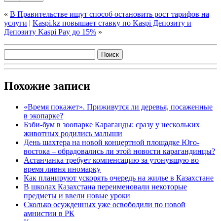
«
В Правительстве ищут способ остановить рост тарифов на
услуги
|
Kaspi.kz повышает ставку по Kaspi Депозиту и
Депозиту Kaspi Pay до 15%
»
Похожие записи
«Время покажет». Приживутся ли деревья, посаженные
в экопарке?
Бэби-бум в зоопарке Караганды: сразу у нескольких
животных родились малыши
День шахтера на новой концертной площадке Юго-
востока – обрадовались ли этой новости карагандинцы?
Астанчанка требует компенсацию за утонувшую во
время ливня иномарку
Как планируют ускорять очередь на жилье в Казахстане
В школах Казахстана переименовали некоторые
предметы и ввели новые уроки
Сколько осужденных уже освободили по новой
амнистии в РК