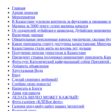
Главная
Архив опросов
Мероприятия
В Казахстане усилили контроль за фруктами и овощами н
Малина за 5000 тенге: сезон малины начался
От создателей дубайского шоколада: Дубайское морожено
Выходные данные
Обязательные пенсионные взносы увеличили: сколько буд
Какие препараты станут доступны казахстанцам: Минздра
Казахстанцы стали жить на восемь лет дольше
Получение пенсии упростили в Казахстане
Президент страны поддержал инициативу присвоить Кар
Фото-тур: Католический кафедральный собор Пресвятой 
Добавить объявления
Хрустальная Вода
Вход
Сделай сюрприз любимой!
Сообщи свою новость!
Написать в Блоги
Ария для народа
ДЕЛАТЬ ВИДЕО МОЖЕТ КАЖДЫЙ!
Фото-галерея «КЛЁВое фото»
Галерея хенд-мейд работ наших читателей
Выиграй приз