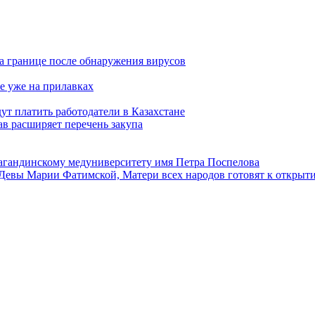
а границе после обнаружения вирусов
е уже на прилавках
ут платить работодатели в Казахстане
в расширяет перечень закупа
агандинскому медуниверситету имя Петра Поспелова
Девы Марии Фатимской, Матери всех народов готовят к открыт