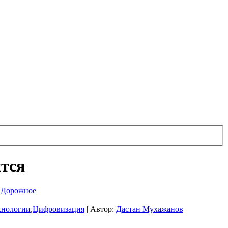
ятся
,
Дорожное
хнологии
,
Цифровизация
|
Автор:
Дастан Мухажанов