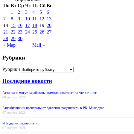
Пн
Вт
Ср
Чт
Пт
Сб
Вс
1
2
3
4
5
6
7
8
9
10
11
12
13
14
15
16
17
18
19
20
21
22
23
24
25
26
27
28
29
30
« Мар
Май »
Рубрики
Рубрики
Последние новости
Астанчане могут заработать полмиллиона тенге за чтение книг
08 Август, 2026
Антибиотики и препараты от давления подешевели в РК: Минздрав
07 Август, 2026
«Не дадим распилить!»
07 Август, 2026