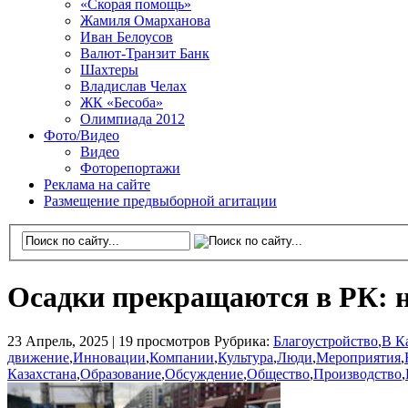
«Скорая помощь»
Жамиля Омарханова
Иван Белоусов
Валют-Транзит Банк
Шахтеры
Владислав Челах
ЖК «Бесоба»
Олимпиада 2012
Фото/Видео
Видео
Фоторепортажи
Реклама на сайте
Размещение предвыборной агитации
Осадки прекращаются в РК: н
23 Апрель, 2025 |
19 просмотров
Рубрика:
Благоустройство
,
В К
движение
,
Инновации
,
Компании
,
Культура
,
Люди
,
Мероприятия
,
Казахстана
,
Образование
,
Обсуждение
,
Общество
,
Производство
,