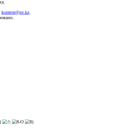
ку,
а
kontent@nv.kz
.
ровано.