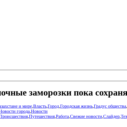
очные заморозки пока сохран
азахстане и мире
,
Власть
,
Город
,
Городская жизнь
,
Градус общества
Новости города
,
Новости
Происшествия
,
Путешествия
,
Работа
,
Свежие новости
,
Слайдер
,
Те