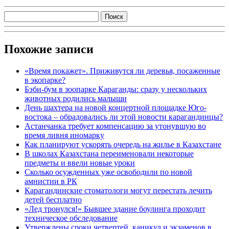
Похожие записи
«Время покажет». Приживутся ли деревья, посаженные
в экопарке?
Бэби-бум в зоопарке Караганды: сразу у нескольких
животных родились малыши
День шахтера на новой концертной площадке Юго-
востока – обрадовались ли этой новости карагандинцы?
Астанчанка требует компенсацию за утонувшую во
время ливня иномарку
Как планируют ускорять очередь на жилье в Казахстане
В школах Казахстана переименовали некоторые
предметы и ввели новые уроки
Сколько осужденных уже освободили по новой
амнистии в РК
Карагандинские стоматологи могут перестать лечить
детей бесплатно
«Лед тронулся!» Бывшее здание боулинга проходит
техническое обследование
Утверждены сроки четвертей, каникул и экзаменов в