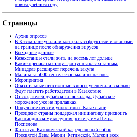
новом учебном году
Страницы
Архив опросов
В Казахстане усилили контроль за фруктами и овощами
на границе после обнаружения вирусов
Выходные данные
Казахстанцы стали жить на восемь лет дольше
Какие препараты станут доступны казахстанцам:
Минздрав расширяет перечень закупа
Малина за 5000 тенге: сезон малины начался
Мероприятия
Обязательные пенсионные взносы увеличили: сколько
будут платить работодатели в Казахстане
От создателей дубайского шоколада: Дубайское
мороженое уже на прилавках
Получение пенсии упростили в Казахстане
Президент страны поддержал инициативу присвоить
Карагандинскому медуниверситету имя Петра
Поспелова
Фото-тур: Католический кафедральный собор
Пресвятой Девы Марии Фатимской, Матери всех