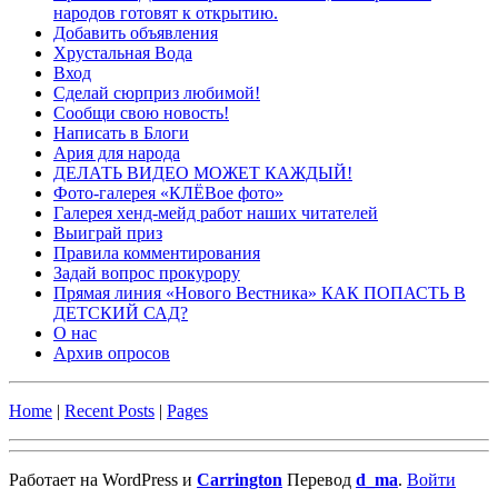
народов готовят к открытию.
Добавить объявления
Хрустальная Вода
Вход
Сделай сюрприз любимой!
Сообщи свою новость!
Написать в Блоги
Ария для народа
ДЕЛАТЬ ВИДЕО МОЖЕТ КАЖДЫЙ!
Фото-галерея «КЛЁВое фото»
Галерея хенд-мейд работ наших читателей
Выиграй приз
Правила комментирования
Задай вопрос прокурору
Прямая линия «Нового Вестника» КАК ПОПАСТЬ В
ДЕТСКИЙ САД?
О нас
Архив опросов
Home
|
Recent Posts
|
Pages
Работает на WordPress и
Carrington
Перевод
d_ma
.
Войти