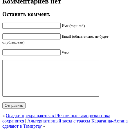
Комментариев нет
Оставить коммент.
Имя (required)
Email (обязательно, не будет
опубликован)
Web
«
Осадки прекращаются в РК: ночные заморозки пока
сохранятся
|
Альтернативный заезд с трассы Караганда-Астана
сделают в Темиртау
»