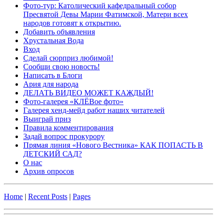
Фото-тур: Католический кафедральный собор
Пресвятой Девы Марии Фатимской, Матери всех
народов готовят к открытию.
Добавить объявления
Хрустальная Вода
Вход
Сделай сюрприз любимой!
Сообщи свою новость!
Написать в Блоги
Ария для народа
ДЕЛАТЬ ВИДЕО МОЖЕТ КАЖДЫЙ!
Фото-галерея «КЛЁВое фото»
Галерея хенд-мейд работ наших читателей
Выиграй приз
Правила комментирования
Задай вопрос прокурору
Прямая линия «Нового Вестника» КАК ПОПАСТЬ В
ДЕТСКИЙ САД?
О нас
Архив опросов
Home
|
Recent Posts
|
Pages