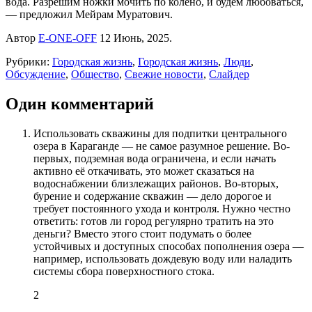
вода. Разрешим ножки мочить по колено, и будем любоваться,
— предложил Мейрам Муратович.
Автор
E-ONE-OFF
12 Июнь, 2025.
Рубрики:
Городская жизнь
,
Городская жизнь
,
Люди
,
Обсуждение
,
Общество
,
Свежие новости
,
Слайдер
Один комментарий
Использовать скважины для подпитки центрального
озера в Караганде — не самое разумное решение. Во-
первых, подземная вода ограничена, и если начать
активно её откачивать, это может сказаться на
водоснабжении близлежащих районов. Во-вторых,
бурение и содержание скважин — дело дорогое и
требует постоянного ухода и контроля. Нужно честно
ответить: готов ли город регулярно тратить на это
деньги? Вместо этого стоит подумать о более
устойчивых и доступных способах пополнения озера —
например, использовать дождевую воду или наладить
системы сбора поверхностного стока.
2