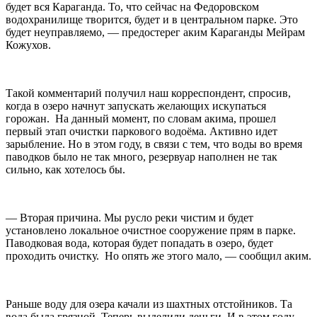
будет вся Караганда. То, что сейчас на Федоровском
водохранилище творится, будет и в центральном парке. Это
будет неуправляемо, — предостерег аким Караганды Мейрам
Кожухов.
Такой комментарий получил наш корреспондент, спросив,
когда в озеро начнут запускать желающих искупаться
горожан. На данный момент, по словам акима, прошел
первый этап очистки паркового водоёма. Активно идет
зарыбление. Но в этом году, в связи с тем, что воды во время
паводков было не так много, резервуар наполнен не так
сильно, как хотелось бы.
— Вторая причина. Мы русло реки чистим и будет
установлено локальное очистное сооружение прям в парке.
Паводковая вода, которая будет попадать в озеро, будет
проходить очистку. Но опять же этого мало, — сообщил аким.
Раньше воду для озера качали из шахтных отстойников. Та
вода была грязной. Теперь выделили деньги. И в этом году,