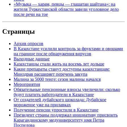
«Музыка — харам, певцы — глашатаи шайтана»: на
жителя Туркестанской области завели уголовное дело
после речи на тое
Страницы
Архив опросов
В Казахстане усилили контроль за фруктами и овощами
на границе после обнаружения вирусов
Выходные данные
Казахстанцы стали жить на восемь лет дольше
Какие препараты станут доступны казахстанцам:
Минздрав расширяет перечень закупа
Малина за 5000 тенге: сезон малины начался
Мероприятия
Обязательные пенсионные взносы увеличили: сколько
будут платить работодатели в Казахстане
От создателей дубайского шоколада: Дубайское
мороженое уже на прилавках
Получение пенсии упростили в Казахстане
Президент страны поддержал инициативу присвоить
Карагандинскому медуниверситету имя Петра
Поспелова