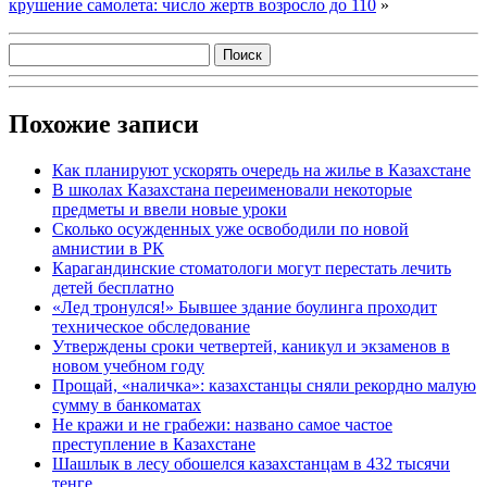
крушение самолета: число жертв возросло до 110
»
Похожие записи
Как планируют ускорять очередь на жилье в Казахстане
В школах Казахстана переименовали некоторые
предметы и ввели новые уроки
Сколько осужденных уже освободили по новой
амнистии в РК
Карагандинские стоматологи могут перестать лечить
детей бесплатно
«Лед тронулся!» Бывшее здание боулинга проходит
техническое обследование
Утверждены сроки четвертей, каникул и экзаменов в
новом учебном году
Прощай, «наличка»: казахстанцы сняли рекордно малую
сумму в банкоматах
Не кражи и не грабежи: названо самое частое
преступление в Казахстане
Шашлык в лесу обошелся казахстанцам в 432 тысячи
тенге