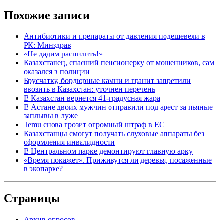
Похожие записи
Антибиотики и препараты от давления подешевели в
РК: Минздрав
«Не дадим распилить!»
Казахстанец, спасший пенсионерку от мошенников, сам
оказался в полиции
Брусчатку, бордюрные камни и гранит запретили
ввозить в Казахстан: уточнен перечень
В Казахстан вернется 41-градусная жара
В Астане двоих мужчин отправили под арест за пьяные
заплывы в луже
Temu снова грозит огромный штраф в ЕС
Казахстанцы смогут получать слуховые аппараты без
оформления инвалидности
В Центральном парке демонтируют главную арку
«Время покажет». Приживутся ли деревья, посаженные
в экопарке?
Страницы
Архив опросов