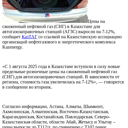
Цены на
сжиженный нефтяной газ (СНГ) в Казахстане для
автогазозаправочных станций (АГЗС) выросли на 7-12%,
сообщает
КазТАГ
со ссылкой на Казахстанскую ассоциацию
организаций нефтегазового и энергетического комплекса
Kazenergy.
«С 1 августа 2025 года в Казахстане вступили в силу новые
предельные розничные цены на сжиженный нефтяной газ
(СНГ) для автогазозаправочных станций. В зависимости от
региона, стоимость газа увеличилась на 7-12%», — говорится
в сообщении во вторник.
Согласно информации, Астана, Алматы, Шымкент,
Акмолинская, Алматинская, Восточно-Казахстанская,
Карагандинская, Костанайская, Павлодарская, Северо-
Казахстанская области, области Абай, Жетысу и Улытау –
цены выросли до Т112/л, по сравнению с Т102 ранее.