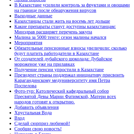
В Казахстане усилили контроль за фруктами и овощами
на границе после обнаружения вирусов
Выходные данные
Казахстанцы стали жить на восемь лет дольше
Какие препараты станут доступны казахстанцам:
Минздрав расширяет перечень закупа
Малина за 5000 тенге: сезон малины начался
Мероприятия
Обязательные пенсионные взносы увеличили: сколько
будут платить работодатели в Казахстане
От создателей дубайского шоколада: Дубайское
мороженое уже на прилавках
Получение пенсии упростили в Казахстане
Президент страны поддержал инициативу присвоить
Карагандинскому медуниверситету имя Петра
Поспелова
Фото-тур: Католический кафедральный собор
Пресвятой Девы Марии Фатимской, Матери всех
народов готовят к открытию.
Добавить объявления
Хрустальная Вода
Вход
Сделай сюрприз любимой!
Сообщи свою новость!