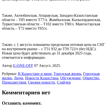
Также, Актюбинская, Атырауская, Западно-Казахстанская
области – Т85 вместо Т77/л. Жамбылская, Кызылординская,
Туркестанская области – Т102 вместо Т90/л. Мангистауская
область – Т72 вместо Т65/л.
Также, с 1 августа повышена предельная оптовая цена на СНГ
на внутреннем рынке – с Т51 932 до Т59 722/т (без НДС).
Новая цена будет действовать до 31 декабря 2025 года,
отмечается в информации.
Автор
E-ONE-OFF
07 Август, 2025.
Рубрики:
В Казахстане и мире
,
Городская жизнь
,
Городская
жизнь
,
Люди
,
Новости Казахстана
,
Обсуждение
,
Общество
,
Происшествия
,
Свежие новости
,
Слайдер
Комментариев нет
Оставить коммент.