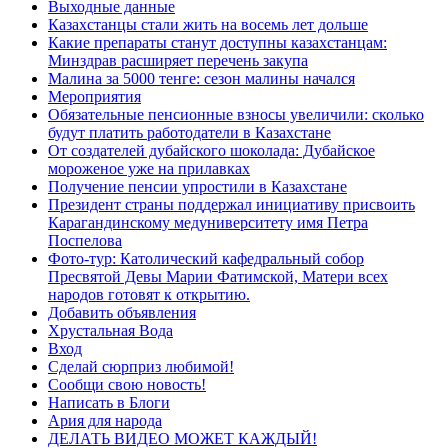
Выходные данные
Казахстанцы стали жить на восемь лет дольше
Какие препараты станут доступны казахстанцам:
Минздрав расширяет перечень закупа
Малина за 5000 тенге: сезон малины начался
Мероприятия
Обязательные пенсионные взносы увеличили: сколько
будут платить работодатели в Казахстане
От создателей дубайского шоколада: Дубайское
мороженое уже на прилавках
Получение пенсии упростили в Казахстане
Президент страны поддержал инициативу присвоить
Карагандинскому медуниверситету имя Петра
Поспелова
Фото-тур: Католический кафедральный собор
Пресвятой Девы Марии Фатимской, Матери всех
народов готовят к открытию.
Добавить объявления
Хрустальная Вода
Вход
Сделай сюрприз любимой!
Сообщи свою новость!
Написать в Блоги
Ария для народа
ДЕЛАТЬ ВИДЕО МОЖЕТ КАЖДЫЙ!