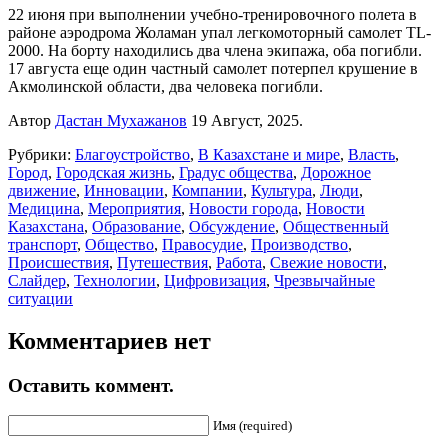
22 июня при выполнении учебно-тренировочного полета в
районе аэродрома Жоламан упал легкомоторный самолет TL-
2000. На борту находились два члена экипажа, оба погибли.
17 августа еще один частный самолет потерпел крушение в
Акмолинской области, два человека погибли.
Автор
Дастан Мухажанов
19 Август, 2025.
Рубрики:
Благоустройство
,
В Казахстане и мире
,
Власть
,
Город
,
Городская жизнь
,
Градус общества
,
Дорожное
движение
,
Инновации
,
Компании
,
Культура
,
Люди
,
Медицина
,
Мероприятия
,
Новости города
,
Новости
Казахстана
,
Образование
,
Обсуждение
,
Общественный
транспорт
,
Общество
,
Правосудие
,
Производство
,
Происшествия
,
Путешествия
,
Работа
,
Свежие новости
,
Слайдер
,
Технологии
,
Цифровизация
,
Чрезвычайные
ситуации
Комментариев нет
Оставить коммент.
Имя (required)