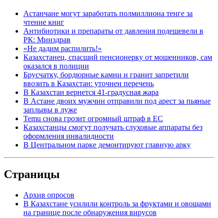
Астанчане могут заработать полмиллиона тенге за
чтение книг
Антибиотики и препараты от давления подешевели в
РК: Минздрав
«Не дадим распилить!»
Казахстанец, спасший пенсионерку от мошенников, сам
оказался в полиции
Брусчатку, бордюрные камни и гранит запретили
ввозить в Казахстан: уточнен перечень
В Казахстан вернется 41-градусная жара
В Астане двоих мужчин отправили под арест за пьяные
заплывы в луже
Temu снова грозит огромный штраф в ЕС
Казахстанцы смогут получать слуховые аппараты без
оформления инвалидности
В Центральном парке демонтируют главную арку
Страницы
Архив опросов
В Казахстане усилили контроль за фруктами и овощами
на границе после обнаружения вирусов