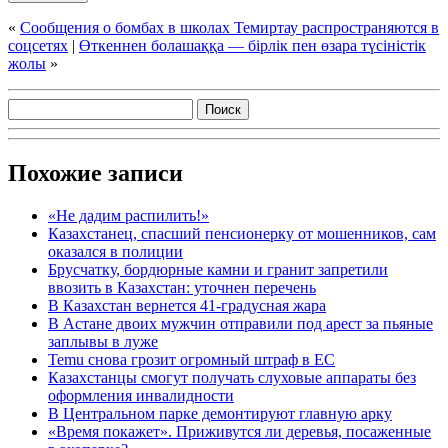
«
Сообщения о бомбах в школах Темиртау распространяются в
соцсетях
|
Өткеннен болашаққа — бірлік пен өзара түсіністік
жолы
»
Похожие записи
«Не дадим распилить!»
Казахстанец, спасший пенсионерку от мошенников, сам
оказался в полиции
Брусчатку, бордюрные камни и гранит запретили
ввозить в Казахстан: уточнен перечень
В Казахстан вернется 41-градусная жара
В Астане двоих мужчин отправили под арест за пьяные
заплывы в луже
Temu снова грозит огромный штраф в ЕС
Казахстанцы смогут получать слуховые аппараты без
оформления инвалидности
В Центральном парке демонтируют главную арку
«Время покажет». Приживутся ли деревья, посаженные