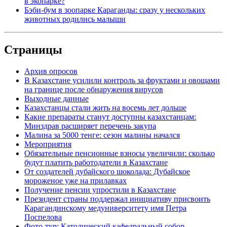
в экопарке?
Бэби-бум в зоопарке Караганды: сразу у нескольких
животных родились малыши
Страницы
Архив опросов
В Казахстане усилили контроль за фруктами и овощами
на границе после обнаружения вирусов
Выходные данные
Казахстанцы стали жить на восемь лет дольше
Какие препараты станут доступны казахстанцам:
Минздрав расширяет перечень закупа
Малина за 5000 тенге: сезон малины начался
Мероприятия
Обязательные пенсионные взносы увеличили: сколько
будут платить работодатели в Казахстане
От создателей дубайского шоколада: Дубайское
мороженое уже на прилавках
Получение пенсии упростили в Казахстане
Президент страны поддержал инициативу присвоить
Карагандинскому медуниверситету имя Петра
Поспелова
Фото-тур: Католический кафедральный собор