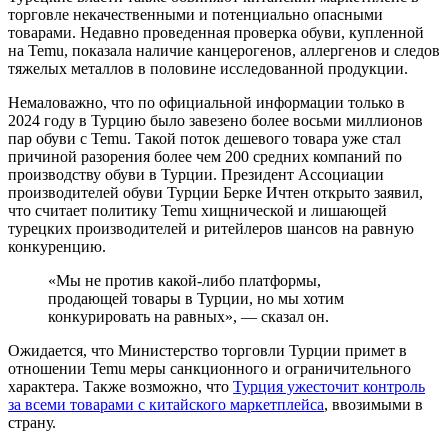
торговле некачественными и потенциально опасными
товарами. Недавно проведенная проверка обуви, купленной
на Temu, показала наличие канцерогенов, аллергенов и следов
тяжелых металлов в половине исследованной продукции.
Немаловажно, что по официальной информации только в
2024 году в Турцию было завезено более восьми миллионов
пар обуви с Temu. Такой поток дешевого товара уже стал
причиной разорения более чем 200 средних компаний по
производству обуви в Турции. Президент Ассоциации
производителей обуви Турции Берке Ичтен открыто заявил,
что считает политику Temu хищнической и лишающей
турецких производителей и ритейлеров шансов на равную
конкуренцию.
«Мы не против какой-либо платформы,
продающей товары в Турции, но мы хотим
конкурировать на равных», — сказал он.
Ожидается, что Министерство торговли Турции примет в
отношении Temu меры санкционного и ограничительного
характера. Также возможно, что
Турция ужесточит контроль
за всеми товарами с китайского маркетплейса
, ввозимыми в
страну.