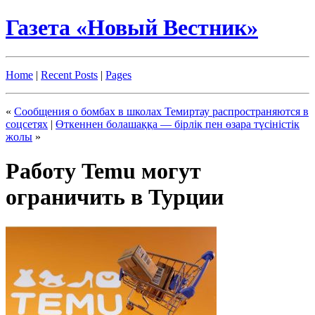
Газета «Новый Вестник»
Home
|
Recent Posts
|
Pages
«
Сообщения о бомбах в школах Темиртау распространяются в
соцсетях
|
Өткеннен болашаққа — бірлік пен өзара түсіністік
жолы
»
Работу Temu могут
ограничить в Турции