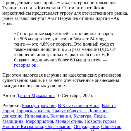
Приведенные выше проблемы характерны не только для
Турции, но и для Казахстана. О том, что китайские
маркетплейсы представляет угрозу для отечественного рынка,
ранее заявлял депутат Азат Перуашев от лица партии «Ак
жол».
«Иностранные маркетплейсы поставили товаров
на 505 млрд тенге, уплатив в бюджет 24 млрд
тенге — это 4,8% от оборота. Это полный уход от
таможенных пошлин и в 2,5 раза меньше НДС. От
уклонения иностранных маркетплейсов от НДС
бюджет недополучил более 60 млрд тенге», —
говорил он
.
При этом налоговая нагрузка на казахстанских ритейлеров
существенно выше, из-за чего отечественные бизнесмены
находятся в неравных условиях.
Автор
Дастан Мухажанов
10 Сентябрь, 2025.
Рубрики:
Благоустройство
,
В Казахстане и мире
,
Власть
,
Город
,
Городская жизнь
,
Градус общества
,
Дорожное
движение
,
Инновации
,
Компании
,
Культура
,
Люди
,
Медицина
,
Мероприятия
,
Мода и стиль
,
Новости города
,
Новости Казахстана
,
Образование
,
Обсуждение
,
Общество
,