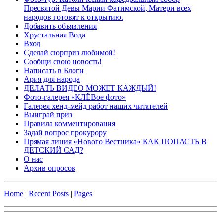
Пресвятой Девы Марии Фатимской, Матери всех
народов готовят к открытию.
Добавить объявления
Хрустальная Вода
Вход
Сделай сюрприз любимой!
Сообщи свою новость!
Написать в Блоги
Ария для народа
ДЕЛАТЬ ВИДЕО МОЖЕТ КАЖДЫЙ!
Фото-галерея «КЛЁВое фото»
Галерея хенд-мейд работ наших читателей
Выиграй приз
Правила комментирования
Задай вопрос прокурору
Прямая линия «Нового Вестника» КАК ПОПАСТЬ В
ДЕТСКИЙ САД?
О нас
Архив опросов
Home
|
Recent Posts
|
Pages