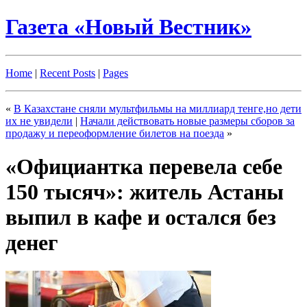
Газета «Новый Вестник»
Home
|
Recent Posts
|
Pages
«
В Казахстане сняли мультфильмы на миллиард тенге,но дети
их не увидели
|
Начали действовать новые размеры сборов за
продажу и переоформление билетов на поезда
»
«Официантка перевела себе
150 тысяч»: житель Астаны
выпил в кафе и остался без
денег