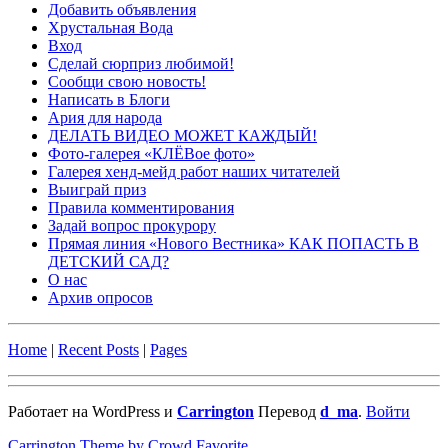
Добавить объявления
Хрустальная Вода
Вход
Сделай сюрприз любимой!
Сообщи свою новость!
Написать в Блоги
Ария для народа
ДЕЛАТЬ ВИДЕО МОЖЕТ КАЖДЫЙ!
Фото-галерея «КЛЁВое фото»
Галерея хенд-мейд работ наших читателей
Выиграй приз
Правила комментирования
Задай вопрос прокурору
Прямая линия «Нового Вестника» КАК ПОПАСТЬ В
ДЕТСКИЙ САД?
О нас
Архив опросов
Home
|
Recent Posts
|
Pages
Работает на WordPress и
Carrington
Перевод
d_ma
.
Войти
Carrington Theme by Crowd Favorite