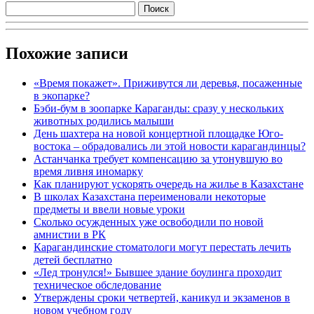
Похожие записи
«Время покажет». Приживутся ли деревья, посаженные
в экопарке?
Бэби-бум в зоопарке Караганды: сразу у нескольких
животных родились малыши
День шахтера на новой концертной площадке Юго-
востока – обрадовались ли этой новости карагандинцы?
Астанчанка требует компенсацию за утонувшую во
время ливня иномарку
Как планируют ускорять очередь на жилье в Казахстане
В школах Казахстана переименовали некоторые
предметы и ввели новые уроки
Сколько осужденных уже освободили по новой
амнистии в РК
Карагандинские стоматологи могут перестать лечить
детей бесплатно
«Лед тронулся!» Бывшее здание боулинга проходит
техническое обследование
Утверждены сроки четвертей, каникул и экзаменов в
новом учебном году