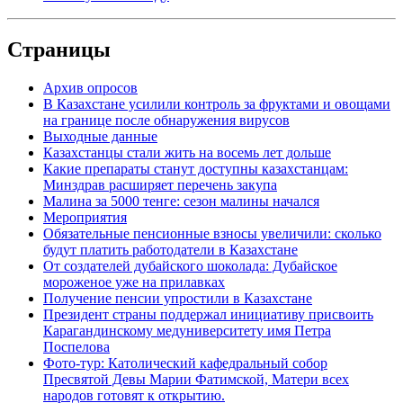
Страницы
Архив опросов
В Казахстане усилили контроль за фруктами и овощами
на границе после обнаружения вирусов
Выходные данные
Казахстанцы стали жить на восемь лет дольше
Какие препараты станут доступны казахстанцам:
Минздрав расширяет перечень закупа
Малина за 5000 тенге: сезон малины начался
Мероприятия
Обязательные пенсионные взносы увеличили: сколько
будут платить работодатели в Казахстане
От создателей дубайского шоколада: Дубайское
мороженое уже на прилавках
Получение пенсии упростили в Казахстане
Президент страны поддержал инициативу присвоить
Карагандинскому медуниверситету имя Петра
Поспелова
Фото-тур: Католический кафедральный собор
Пресвятой Девы Марии Фатимской, Матери всех
народов готовят к открытию.