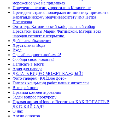
мороженое уже на прилавках
Получение пенсии упростили в Казахстане
Президент страны поддержал инициативу присвоить
Карагандинскому медуниверситету имя Петра
Поспелова
Фото-тур: Католический кафедральный собор
Пресвятой Девы Марии Фатимской, Матери всех
народов готовят к открытию.
Добавить объявления
Хрустальная Вода
Вход
Сделай сюрприз любимой!
Сообщи свою новость!
Написать в Блоги
Ария для народа
ДЕЛАТЬ ВИДЕО МОЖЕТ КАЖДЫЙ!
Фото-галерея «КЛЁВое фото»
Галерея хенд-мейд работ наших читателей
Выиграй приз
Правила комментирования
Задай вопрос прокурору
Прямая линия «Нового Вестника» КАК ПОПАСТЬ В
ДЕТСКИЙ САД?
О нас
Архив опросов