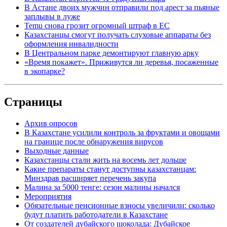
В Астане двоих мужчин отправили под арест за пьяные
заплывы в луже
Temu снова грозит огромный штраф в ЕС
Казахстанцы смогут получать слуховые аппараты без
оформления инвалидности
В Центральном парке демонтируют главную арку
«Время покажет». Приживутся ли деревья, посаженные
в экопарке?
Страницы
Архив опросов
В Казахстане усилили контроль за фруктами и овощами
на границе после обнаружения вирусов
Выходные данные
Казахстанцы стали жить на восемь лет дольше
Какие препараты станут доступны казахстанцам:
Минздрав расширяет перечень закупа
Малина за 5000 тенге: сезон малины начался
Мероприятия
Обязательные пенсионные взносы увеличили: сколько
будут платить работодатели в Казахстане
От создателей дубайского шоколада: Дубайское