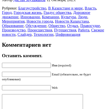
Рубрики:
Благоустройство
,
В Казахстане и мире
,
Власть
,
Город
,
Городская жизнь
,
Градус общества
,
Дорожное
движение
,
Инновации
,
Компании
,
Культура
,
Люди
,
Мероприятия
,
Новости города
,
Новости Казахстана
,
Образование
,
Обсуждение
,
Общество
,
Отдых
,
Правосудие
,
Производство
,
Происшествия
,
Путешествия
,
Работа
,
Свежие
новости
,
Слайдер
,
Технологии
,
Цифровизация
Комментариев нет
Оставить коммент.
Имя (required)
Email (обязательно, не будет
опубликован)
Web