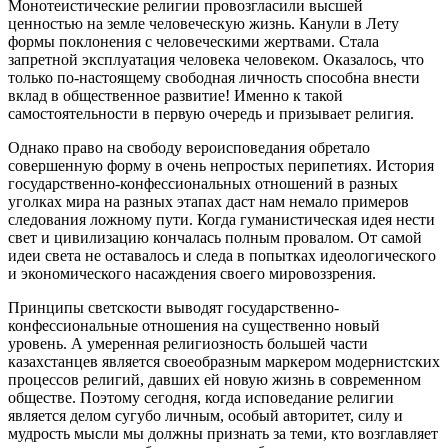
Монотеистические религии провозгласили высшей
ценностью на земле человеческую жизнь. Канули в Лету
формы поклонения с человеческими жертвами. Стала
запретной эксплуатация человека человеком. Оказалось, что
только по-настоящему свободная личность способна внести
вклад в общественное развитие! Именно к такой
самостоятельности в первую очередь и призывает религия.
Однако право на свободу вероисповедания обретало
совершенную форму в очень непростых перипетиях. История
государственно-конфессиональных отношений в разных
уголках мира на разных этапах даст нам немало примеров
следования ложному пути. Когда гуманистическая идея нести
свет и цивилизацию кончалась полным провалом. От самой
идеи света не оставалось и следа в попытках идеологического
и экономического насаждения своего мировоззрения.
Принципы светскости выводят государственно-
конфессиональные отношения на существенно новый
уровень. А умеренная религиозность большей части
казахстанцев является своеобразным маркером модернистских
процессов религий, давших ей новую жизнь в современном
обществе. Поэтому сегодня, когда исповедание религии
является делом сугубо личным, особый авторитет, силу и
мудрость мысли мы должны признать за теми, кто возглавляет