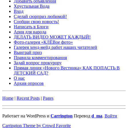
Добавить объявления
Хрустальная Вода
Вход
Сделай сюрприз любимой!
Сообщи свою новость!
Написать в Блоги
Ария для народа
ДЕЛАТЬ ВИДЕО МОЖЕТ КАЖДЫЙ!
Фото-галерея «КЛЁВое фото»
Галерея хенд-мейд работ наших читателей
Выиграй приз
Правила комментирования
Задай вопрос прокурору
Прямая линия «Нового Вестника» КАК ПОПАСТЬ В
ДЕТСКИЙ САД?
О нас
Архив опросов
Home
|
Recent Posts
|
Pages
Работает на WordPress и
Carrington
Перевод
d_ma
.
Войти
Carrington Theme by Crowd Favorite