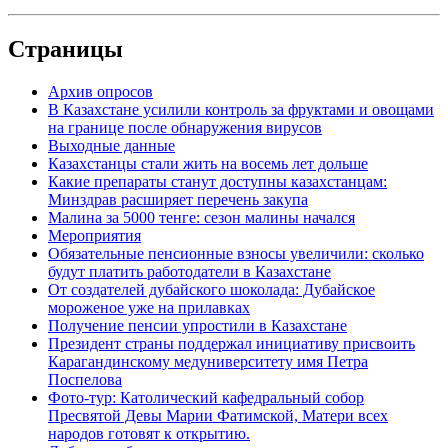
Страницы
Архив опросов
В Казахстане усилили контроль за фруктами и овощами
на границе после обнаружения вирусов
Выходные данные
Казахстанцы стали жить на восемь лет дольше
Какие препараты станут доступны казахстанцам:
Минздрав расширяет перечень закупа
Малина за 5000 тенге: сезон малины начался
Мероприятия
Обязательные пенсионные взносы увеличили: сколько
будут платить работодатели в Казахстане
От создателей дубайского шоколада: Дубайское
мороженое уже на прилавках
Получение пенсии упростили в Казахстане
Президент страны поддержал инициативу присвоить
Карагандинскому медуниверситету имя Петра
Поспелова
Фото-тур: Католический кафедральный собор
Пресвятой Девы Марии Фатимской, Матери всех
народов готовят к открытию.