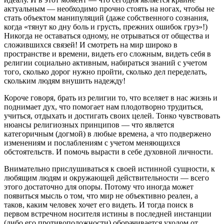
актуальным — необходимо прочно стоять на ногах, чтобы не
стать объектом манипуляций (даже собственного сознания,
когда «тянут ко дну боль и грусть, прежних ошибок груз»!)
Никогда не оставаться одному, не отрываться от общества и
сложившихся связей! И смотреть на мир широко в
пространстве и времени, видеть его сложным, видеть себя в
религии социально активным, набираться знаний с учетом
того, сколько дорог нужно пройти, сколько дел переделать,
скольким людям внушить надежду!
Короче говоря, брать из религии то, что вселяет в нас жизнь и
поднимает дух, что помогает нам плодотворно трудиться,
учиться, отдыхать и достигать своих целей. Тонко чувствовать
нюансы религиозных принципов — что является
категоричным (догмой) в любые времена, а что подвержено
изменениям и послаблениям с учетом меняющихся
обстоятельств. И помочь вырасти в себе духовной личности.
Внимательно прислушиваться к своей истинной сущности, к
любящим людям и окружающей действительности — всего
этого достаточно для опоры. Потому что иногда может
появиться мысль о том, что мир не объективно реален, а
таков, каким человек хочет его видеть. И тогда поиск в
первом встречном носителя истины в последней инстанции
(либо его противоположности) оборачивается уходом от