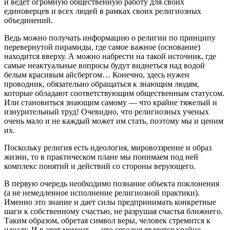
и ведет огромную общественную работу для своих
единоверцев и всех людей в рамках своих религиозных
объединений.
Ведь можно получать информацию о религии по принципу
перевернутой пирамиды, где самое важное (основание)
находится вверху. А можно набрести на такой источник, где
самые неактуальные вопросы будут виднеться над водой
белым красивым айсбергом… Конечно, здесь нужен
проводник, обязательно обращаться к знающим людям,
которые обладают соответствующим общественным статусом.
Или становиться знающим самому — что крайне тяжелый и
изнурительный труд! Очевидно, что религиозных ученых
очень мало и не каждый может им стать, поэтому мы и ценим
их.
Поскольку религия есть идеология, мировоззрение и образ
жизни, то в практическом плане мы понимаем под ней
комплекс понятий и действий со стороны верующего.
В первую очередь необходимо познание объекта поклонения
(а не немедленное исполнение религиозной практики).
Именно это знание и дает силы предпринимать конкретные
шаги к собственному счастью, не разрушая счастья ближнего.
Таким образом, обретая символ веры, человек стремится к
идеалу. И в этот момент — что сегодня является крайне