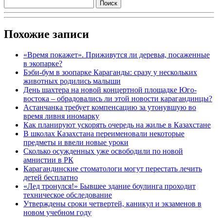
Похожие записи
«Время покажет». Приживутся ли деревья, посаженные
в экопарке?
Бэби-бум в зоопарке Караганды: сразу у нескольких
животных родились малыши
День шахтера на новой концертной площадке Юго-
востока – обрадовались ли этой новости карагандинцы?
Астанчанка требует компенсацию за утонувшую во
время ливня иномарку
Как планируют ускорять очередь на жилье в Казахстане
В школах Казахстана переименовали некоторые
предметы и ввели новые уроки
Сколько осужденных уже освободили по новой
амнистии в РК
Карагандинские стоматологи могут перестать лечить
детей бесплатно
«Лед тронулся!» Бывшее здание боулинга проходит
техническое обследование
Утверждены сроки четвертей, каникул и экзаменов в
новом учебном году