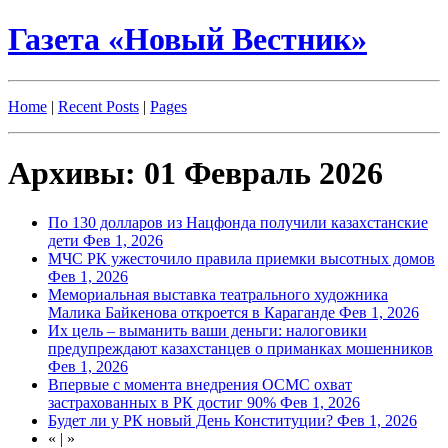
Газета «Новый Вестник»
Home
|
Recent Posts
|
Pages
Архивы: 01 Февраль 2026
По 130 долларов из Нацфонда получили казахстанские
дети
Фев 1, 2026
МЧС РК ужесточило правила приемки высотных домов
Фев 1, 2026
Мемориальная выставка театрального художника
Малика Байкенова откроется в Караганде
Фев 1, 2026
Их цель – выманить ваши деньги: налоговики
предупреждают казахстанцев о приманках мошенников
Фев 1, 2026
Впервые с момента внедрения ОСМС охват
застрахованных в РК достиг 90%
Фев 1, 2026
Будет ли у РК новый День Конституции?
Фев 1, 2026
«
|
»