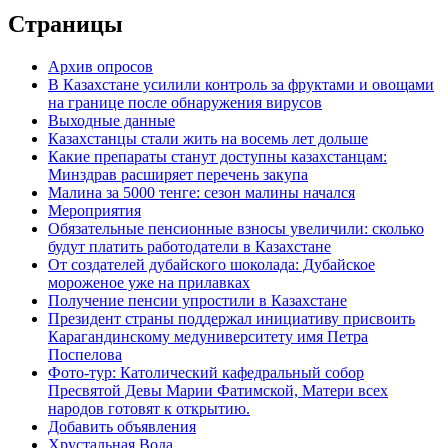
Страницы
Архив опросов
В Казахстане усилили контроль за фруктами и овощами
на границе после обнаружения вирусов
Выходные данные
Казахстанцы стали жить на восемь лет дольше
Какие препараты станут доступны казахстанцам:
Минздрав расширяет перечень закупа
Малина за 5000 тенге: сезон малины начался
Мероприятия
Обязательные пенсионные взносы увеличили: сколько
будут платить работодатели в Казахстане
От создателей дубайского шоколада: Дубайское
мороженое уже на прилавках
Получение пенсии упростили в Казахстане
Президент страны поддержал инициативу присвоить
Карагандинскому медуниверситету имя Петра
Поспелова
Фото-тур: Католический кафедральный собор
Пресвятой Девы Марии Фатимской, Матери всех
народов готовят к открытию.
Добавить объявления
Хрустальная Вода