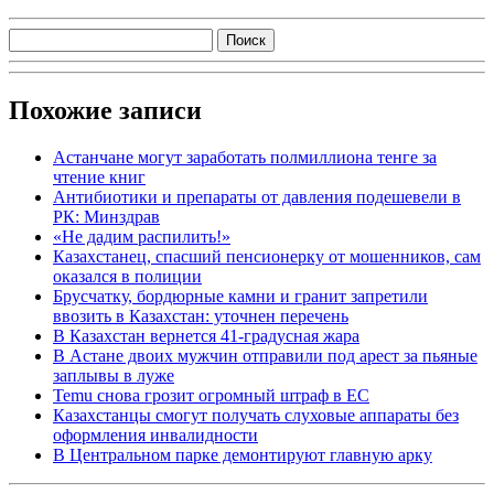
Похожие записи
Астанчане могут заработать полмиллиона тенге за
чтение книг
Антибиотики и препараты от давления подешевели в
РК: Минздрав
«Не дадим распилить!»
Казахстанец, спасший пенсионерку от мошенников, сам
оказался в полиции
Брусчатку, бордюрные камни и гранит запретили
ввозить в Казахстан: уточнен перечень
В Казахстан вернется 41-градусная жара
В Астане двоих мужчин отправили под арест за пьяные
заплывы в луже
Temu снова грозит огромный штраф в ЕС
Казахстанцы смогут получать слуховые аппараты без
оформления инвалидности
В Центральном парке демонтируют главную арку