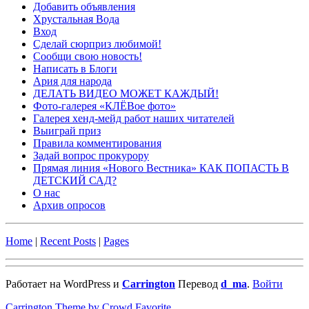
Добавить объявления
Хрустальная Вода
Вход
Сделай сюрприз любимой!
Сообщи свою новость!
Написать в Блоги
Ария для народа
ДЕЛАТЬ ВИДЕО МОЖЕТ КАЖДЫЙ!
Фото-галерея «КЛЁВое фото»
Галерея хенд-мейд работ наших читателей
Выиграй приз
Правила комментирования
Задай вопрос прокурору
Прямая линия «Нового Вестника» КАК ПОПАСТЬ В
ДЕТСКИЙ САД?
О нас
Архив опросов
Home
|
Recent Posts
|
Pages
Работает на WordPress и
Carrington
Перевод
d_ma
.
Войти
Carrington Theme by Crowd Favorite