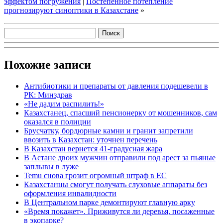
эффектом погружения
|
Постепенное потепление
прогнозируют синоптики в Казахстане
»
Похожие записи
Антибиотики и препараты от давления подешевели в
РК: Минздрав
«Не дадим распилить!»
Казахстанец, спасший пенсионерку от мошенников, сам
оказался в полиции
Брусчатку, бордюрные камни и гранит запретили
ввозить в Казахстан: уточнен перечень
В Казахстан вернется 41-градусная жара
В Астане двоих мужчин отправили под арест за пьяные
заплывы в луже
Temu снова грозит огромный штраф в ЕС
Казахстанцы смогут получать слуховые аппараты без
оформления инвалидности
В Центральном парке демонтируют главную арку
«Время покажет». Приживутся ли деревья, посаженные
в экопарке?