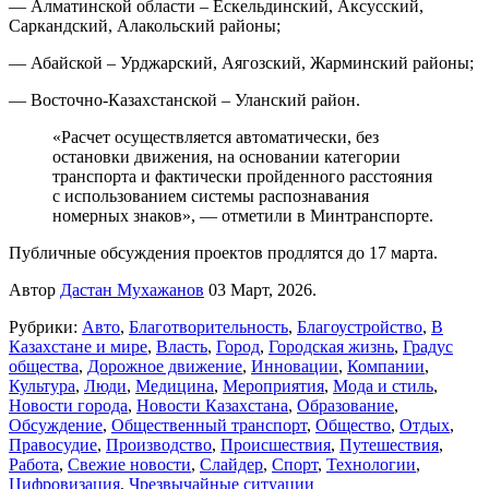
— Алматинской области – Ескельдинский, Аксусский,
Саркандский, Алакольский районы;
— Абайской – Урджарский, Аягозский, Жарминский районы;
— Восточно-Казахстанской – Уланский район.
«Расчет осуществляется автоматически, без
остановки движения, на основании категории
транспорта и фактически пройденного расстояния
с использованием системы распознавания
номерных знаков», — отметили в Минтранспорте.
Публичные обсуждения проектов продлятся до 17 марта.
Автор
Дастан Мухажанов
03 Март, 2026.
Рубрики:
Авто
,
Благотворительность
,
Благоустройство
,
В
Казахстане и мире
,
Власть
,
Город
,
Городская жизнь
,
Градус
общества
,
Дорожное движение
,
Инновации
,
Компании
,
Культура
,
Люди
,
Медицина
,
Мероприятия
,
Мода и стиль
,
Новости города
,
Новости Казахстана
,
Образование
,
Обсуждение
,
Общественный транспорт
,
Общество
,
Отдых
,
Правосудие
,
Производство
,
Происшествия
,
Путешествия
,
Работа
,
Свежие новости
,
Слайдер
,
Спорт
,
Технологии
,
Цифровизация
,
Чрезвычайные ситуации