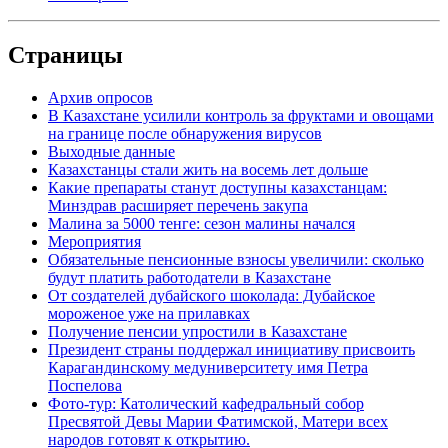
Страницы
Архив опросов
В Казахстане усилили контроль за фруктами и овощами
на границе после обнаружения вирусов
Выходные данные
Казахстанцы стали жить на восемь лет дольше
Какие препараты станут доступны казахстанцам:
Минздрав расширяет перечень закупа
Малина за 5000 тенге: сезон малины начался
Мероприятия
Обязательные пенсионные взносы увеличили: сколько
будут платить работодатели в Казахстане
От создателей дубайского шоколада: Дубайское
мороженое уже на прилавках
Получение пенсии упростили в Казахстане
Президент страны поддержал инициативу присвоить
Карагандинскому медуниверситету имя Петра
Поспелова
Фото-тур: Католический кафедральный собор
Пресвятой Девы Марии Фатимской, Матери всех
народов готовят к открытию.