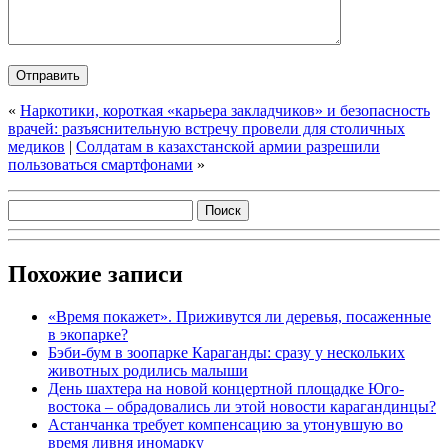
«
Наркотики, короткая «карьера закладчиков» и безопасность
врачей: разъяснительную встречу провели для столичных
медиков
|
Солдатам в казахстанской армии разрешили
пользоваться смартфонами
»
Похожие записи
«Время покажет». Приживутся ли деревья, посаженные
в экопарке?
Бэби-бум в зоопарке Караганды: сразу у нескольких
животных родились малыши
День шахтера на новой концертной площадке Юго-
востока – обрадовались ли этой новости карагандинцы?
Астанчанка требует компенсацию за утонувшую во
время ливня иномарку