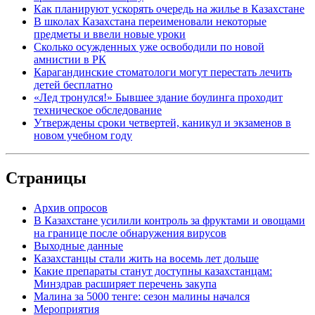
Как планируют ускорять очередь на жилье в Казахстане
В школах Казахстана переименовали некоторые
предметы и ввели новые уроки
Сколько осужденных уже освободили по новой
амнистии в РК
Карагандинские стоматологи могут перестать лечить
детей бесплатно
«Лед тронулся!» Бывшее здание боулинга проходит
техническое обследование
Утверждены сроки четвертей, каникул и экзаменов в
новом учебном году
Страницы
Архив опросов
В Казахстане усилили контроль за фруктами и овощами
на границе после обнаружения вирусов
Выходные данные
Казахстанцы стали жить на восемь лет дольше
Какие препараты станут доступны казахстанцам:
Минздрав расширяет перечень закупа
Малина за 5000 тенге: сезон малины начался
Мероприятия