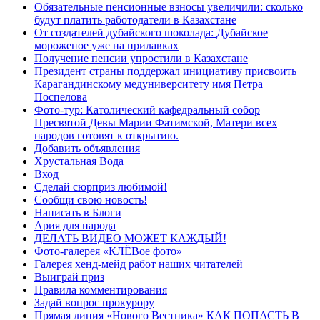
Обязательные пенсионные взносы увеличили: сколько
будут платить работодатели в Казахстане
От создателей дубайского шоколада: Дубайское
мороженое уже на прилавках
Получение пенсии упростили в Казахстане
Президент страны поддержал инициативу присвоить
Карагандинскому медуниверситету имя Петра
Поспелова
Фото-тур: Католический кафедральный собор
Пресвятой Девы Марии Фатимской, Матери всех
народов готовят к открытию.
Добавить объявления
Хрустальная Вода
Вход
Сделай сюрприз любимой!
Сообщи свою новость!
Написать в Блоги
Ария для народа
ДЕЛАТЬ ВИДЕО МОЖЕТ КАЖДЫЙ!
Фото-галерея «КЛЁВое фото»
Галерея хенд-мейд работ наших читателей
Выиграй приз
Правила комментирования
Задай вопрос прокурору
Прямая линия «Нового Вестника» КАК ПОПАСТЬ В