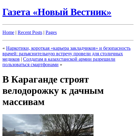
Газета «Новый Вестник»
Home
|
Recent Posts
|
Pages
«
Наркотики, короткая «карьера закладчиков» и безопасность
врачей: разъяснительную встречу провели для столичных
медиков
|
Солдатам в казахстанской армии разрешили
пользоваться смартфонами
»
В Караганде строят
велодорожку к дачным
массивам