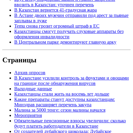
ввозить в Казахстан: уточнен перечень
В Казахстан вернется 41-градусная жара
В Астане двоих мужчин отправили под арест за пьяные
заплывы в луже
Temu снова грозит огромный штраф в ЕС
Казахстанцы смогут получать слуховые аппараты без
оформления инвалидности
В Центральном парке демонтируют главную арку
Страницы
Архив опросов
В Казахстане усилили контроль за фруктами и овощами
на границе после обнаружения вирусов
Выходные данные
Казахстанцы стали жить на восемь лет дольше
Какие препараты станут доступны казахстанцам:
Минздрав расширяет перечень закупа
Малина за 5000 тенге: сезон малины начался
Мероприятия
Обязательные пенсионные взносы увеличили: сколько
будут платить работодатели в Казахстане
От создателей дубайского шоколада: Дубайское