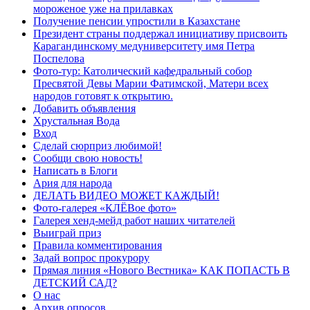
мороженое уже на прилавках
Получение пенсии упростили в Казахстане
Президент страны поддержал инициативу присвоить
Карагандинскому медуниверситету имя Петра
Поспелова
Фото-тур: Католический кафедральный собор
Пресвятой Девы Марии Фатимской, Матери всех
народов готовят к открытию.
Добавить объявления
Хрустальная Вода
Вход
Сделай сюрприз любимой!
Сообщи свою новость!
Написать в Блоги
Ария для народа
ДЕЛАТЬ ВИДЕО МОЖЕТ КАЖДЫЙ!
Фото-галерея «КЛЁВое фото»
Галерея хенд-мейд работ наших читателей
Выиграй приз
Правила комментирования
Задай вопрос прокурору
Прямая линия «Нового Вестника» КАК ПОПАСТЬ В
ДЕТСКИЙ САД?
О нас
Архив опросов