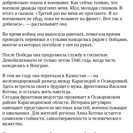
добровольно пошла в военкомат. Как сейчас помню, что
военком дважды прогонял меня. Мол, молодая слишком. В
итоге я сказала: «Третий раз вы меня не прогоните. Я из
военкомата не уйду, пока не возьмете на фронт». Вот так и
добилась», — рассказывает она.
Во время войны она выносила раненых, помогала врачам
проводить перевязки и сутками находилась рядом с бойцами,
многие из которых погибали у нее на руках.
После Победы она продолжила службу в госпитале.
Демобилизовали её только летом 1946 года, когда часть
находилась в Венгрии.
В том же году она переехала в Казахстан — на
железнодорожный разъезд между Карагандой и Осакаровкой.
Здесь встретила своего будущего мужа, фронтовика Василия
Котова, и осталась жить навсегда.
Сегодня фронтовая медсестра проживает в Осакаровском
районе Карагандинской области. Ветерана регулярно
навещают представители местных властей, военнослужащие
и школьники. Для жителей региона Анна Котова остается
символом стойкости, самоотверженности и человеческого
мужества.