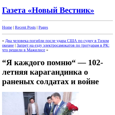
Газета «Новый Вестник»
Home
|
Recent Posts
|
Pages
«
Два человека погибли после удара США по судну в Тихом
океане
|
Запрет на езду электросамокатов по тротуарам в РК:
что решили в Мажилисе
»
“Я каждого помню“ — 102-
летняя карагандинка о
раненых солдатах и войне