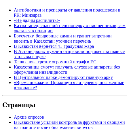
Антибиотики и препараты от давления подешевели в
РК: Минздрав
«Не дадим распилить!»
Казахстанец, спасший пенсионерку от мошенников, сам
оказался в полиции
Брусчатку, бордюрные камни и гранит запретили
ввозить в Казахстан: уточнен перечень
В Казахстан вернется 41-градусная жара
В Астане двоих мужчин отправили под арест за пьяные
заплывы в луже
Temu снова грозит огромный штраф в ЕС
Казахстанцы смогут получать слуховые аппараты без
оформления инвалидности
В Центральном парке демонтируют главную арку
«Время покажет». Приживутся ли деревья, посаженные
в экопарке?
Страницы
Архив опросов
В Казахстане усилили контроль за фруктами и овощами
на границе после обнаружения вирусов