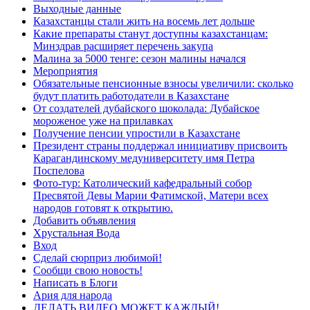
Выходные данные
Казахстанцы стали жить на восемь лет дольше
Какие препараты станут доступны казахстанцам:
Минздрав расширяет перечень закупа
Малина за 5000 тенге: сезон малины начался
Мероприятия
Обязательные пенсионные взносы увеличили: сколько
будут платить работодатели в Казахстане
От создателей дубайского шоколада: Дубайское
мороженое уже на прилавках
Получение пенсии упростили в Казахстане
Президент страны поддержал инициативу присвоить
Карагандинскому медуниверситету имя Петра
Поспелова
Фото-тур: Католический кафедральный собор
Пресвятой Девы Марии Фатимской, Матери всех
народов готовят к открытию.
Добавить объявления
Хрустальная Вода
Вход
Сделай сюрприз любимой!
Сообщи свою новость!
Написать в Блоги
Ария для народа
ДЕЛАТЬ ВИДЕО МОЖЕТ КАЖДЫЙ!