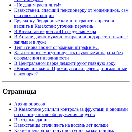
«Не дадим распилить!»
Казахстанец, спасший пенсионерку от мошенников, сам
оказался в полиции
Брусчатку, бордюрные камни и гранит запретили
ввозить в Казахстан: уточнен перечень
В Казахстан вернется 41-градусная жара
В Астане двоих мужчин отправили под арест за пьяные
заплывы в луже
Temu снова грозит огромный штраф в ЕС
Казахстанцы смогут получать слуховые аппараты без
оформления инвалидности
В Центральном парке демонтируют главную арку
«Время покажет». Приживутся ли деревья, посаженные
в экопарке?
Страницы
Архив опросов
В Казахстане усилили контроль за фруктами и овощами
на границе после обнаружения вирусов
Выходные данные
Казахстанцы стали жить на восемь лет дольше
Какие препараты станут доступны казахстанцам: