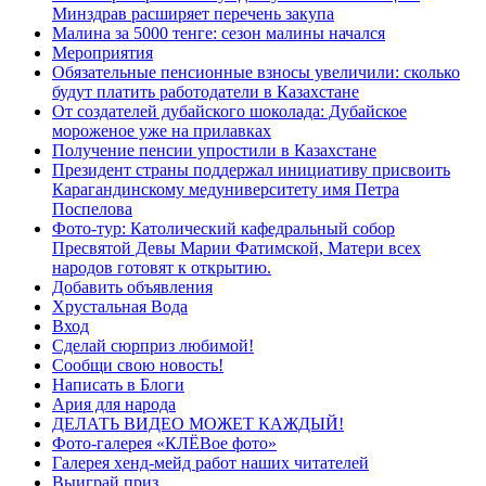
Минздрав расширяет перечень закупа
Малина за 5000 тенге: сезон малины начался
Мероприятия
Обязательные пенсионные взносы увеличили: сколько
будут платить работодатели в Казахстане
От создателей дубайского шоколада: Дубайское
мороженое уже на прилавках
Получение пенсии упростили в Казахстане
Президент страны поддержал инициативу присвоить
Карагандинскому медуниверситету имя Петра
Поспелова
Фото-тур: Католический кафедральный собор
Пресвятой Девы Марии Фатимской, Матери всех
народов готовят к открытию.
Добавить объявления
Хрустальная Вода
Вход
Сделай сюрприз любимой!
Сообщи свою новость!
Написать в Блоги
Ария для народа
ДЕЛАТЬ ВИДЕО МОЖЕТ КАЖДЫЙ!
Фото-галерея «КЛЁВое фото»
Галерея хенд-мейд работ наших читателей
Выиграй приз