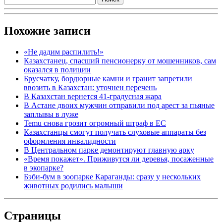
Похожие записи
«Не дадим распилить!»
Казахстанец, спасший пенсионерку от мошенников, сам
оказался в полиции
Брусчатку, бордюрные камни и гранит запретили
ввозить в Казахстан: уточнен перечень
В Казахстан вернется 41-градусная жара
В Астане двоих мужчин отправили под арест за пьяные
заплывы в луже
Temu снова грозит огромный штраф в ЕС
Казахстанцы смогут получать слуховые аппараты без
оформления инвалидности
В Центральном парке демонтируют главную арку
«Время покажет». Приживутся ли деревья, посаженные
в экопарке?
Бэби-бум в зоопарке Караганды: сразу у нескольких
животных родились малыши
Страницы