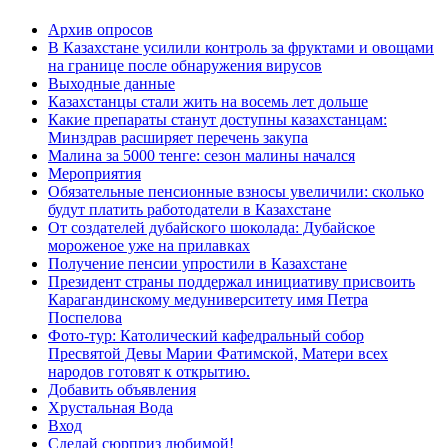
Архив опросов
В Казахстане усилили контроль за фруктами и овощами
на границе после обнаружения вирусов
Выходные данные
Казахстанцы стали жить на восемь лет дольше
Какие препараты станут доступны казахстанцам:
Минздрав расширяет перечень закупа
Малина за 5000 тенге: сезон малины начался
Мероприятия
Обязательные пенсионные взносы увеличили: сколько
будут платить работодатели в Казахстане
От создателей дубайского шоколада: Дубайское
мороженое уже на прилавках
Получение пенсии упростили в Казахстане
Президент страны поддержал инициативу присвоить
Карагандинскому медуниверситету имя Петра
Поспелова
Фото-тур: Католический кафедральный собор
Пресвятой Девы Марии Фатимской, Матери всех
народов готовят к открытию.
Добавить объявления
Хрустальная Вода
Вход
Сделай сюрприз любимой!