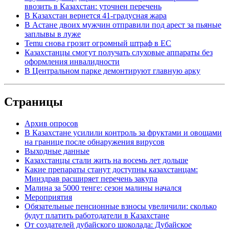
ввозить в Казахстан: уточнен перечень
В Казахстан вернется 41-градусная жара
В Астане двоих мужчин отправили под арест за пьяные
заплывы в луже
Temu снова грозит огромный штраф в ЕС
Казахстанцы смогут получать слуховые аппараты без
оформления инвалидности
В Центральном парке демонтируют главную арку
Страницы
Архив опросов
В Казахстане усилили контроль за фруктами и овощами
на границе после обнаружения вирусов
Выходные данные
Казахстанцы стали жить на восемь лет дольше
Какие препараты станут доступны казахстанцам:
Минздрав расширяет перечень закупа
Малина за 5000 тенге: сезон малины начался
Мероприятия
Обязательные пенсионные взносы увеличили: сколько
будут платить работодатели в Казахстане
От создателей дубайского шоколада: Дубайское