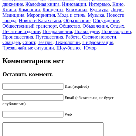
движение
,
Жалобная книга
,
Инновации
,
Интервью
,
Кино
,
Книги
,
Компании
,
Концерты
,
Криминал
,
Культура
,
Люди
,
Медицина
,
Мероприятия
,
Мода и стиль
,
Музыка
,
Новости
города
,
Новости Казахстана
,
Образование
,
Обсуждение
,
Общественный транспорт
,
Общество
,
Объявления
,
Отдых
,
Печатное издание
,
Поздравления
,
Правосудие
,
Производство
,
Происшествия
,
Путешествия
,
Работа
,
Свежие новости
,
Слайдер
,
Спорт
,
Театры
,
Технологии
,
Цифровизация
,
Чрезвычайные ситуации
,
Шоу-бизнес
,
Юмор
Комментариев нет
Оставить коммент.
Имя (required)
Email (обязательно, не будет
опубликован)
Web