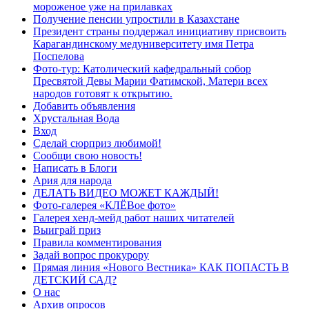
мороженое уже на прилавках
Получение пенсии упростили в Казахстане
Президент страны поддержал инициативу присвоить
Карагандинскому медуниверситету имя Петра
Поспелова
Фото-тур: Католический кафедральный собор
Пресвятой Девы Марии Фатимской, Матери всех
народов готовят к открытию.
Добавить объявления
Хрустальная Вода
Вход
Сделай сюрприз любимой!
Сообщи свою новость!
Написать в Блоги
Ария для народа
ДЕЛАТЬ ВИДЕО МОЖЕТ КАЖДЫЙ!
Фото-галерея «КЛЁВое фото»
Галерея хенд-мейд работ наших читателей
Выиграй приз
Правила комментирования
Задай вопрос прокурору
Прямая линия «Нового Вестника» КАК ПОПАСТЬ В
ДЕТСКИЙ САД?
О нас
Архив опросов