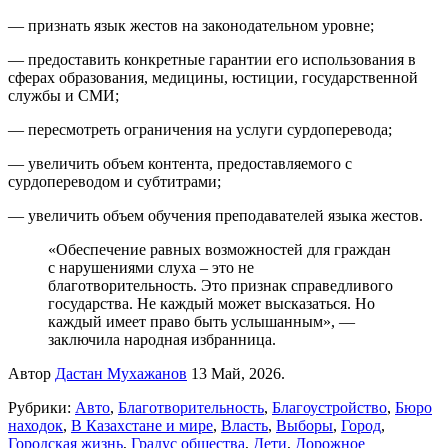
— признать язык жестов на законодательном уровне;
— предоставить конкретные гарантии его использования в
сферах образования, медицины, юстиции, государственной
службы и СМИ;
— пересмотреть ограничения на услуги сурдоперевода;
— увеличить объем контента, предоставляемого с
сурдопереводом и субтитрами;
— увеличить объем обучения преподавателей языка жестов.
«Обеспечение равных возможностей для граждан
с нарушениями слуха – это не
благотворительность. Это признак справедливого
государства. Не каждый может высказаться. Но
каждый имеет право быть услышанным», —
заключила народная избранница.
Автор
Дастан Мухажанов
13 Май, 2026.
Рубрики:
Авто
,
Благотворительность
,
Благоустройство
,
Бюро
находок
,
В Казахстане и мире
,
Власть
,
Выборы
,
Город
,
Городская жизнь
,
Градус общества
,
Дети
,
Дорожное