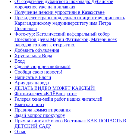
От создателей дубайского шоколада: Дубайское
мороженое уже на прилавках
Получение пенсии упростили в Казахстане
Президент страны поддержал инициативу присвоить
Карагандинскому медуниверситету имя Петра
Поспелова
Фото-тур: Католический кафедральный собор
Пресвятой Девы Марии Фатимской, Матери всех
народов готовят к открытию.
Добавить объявления
Хрустальная Вода
Вход
Сделай сюрприз любимой!
Сообщи свою новость!
Написать в Блоги
Ария для народа
ДЕЛАТЬ ВИДЕО МОЖЕТ КАЖДЫЙ!
Фото-галерея «КЛЁВое фото»
Галерея хенд-мейд работ наших читателей
Выиграй приз
Правила комментирования
Задай вопрос прокурору
Прямая линия «Нового Вестника» КАК ПОПАСТЬ В
ДЕТСКИЙ САД?
О нас