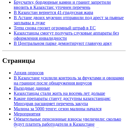
Брусчатку, бордюрные камни и гранит запретили
ввозить в Казахстан: уточнен перечень
В Казахстан вернется 41-градусная жара
В Астане двоих мужчин отправили под арест за пьяные
заплывы в луже
Temu снова грозит огромный штраф в ЕС
Казахстанцы смогут получать слуховые аппараты без
оформления инвалидности
В Центральном парке демонтируют главную арку
Страницы
Архив опросов
В Казахстане усилили контроль за фруктами и овощами
на границе после обнаружения вирусов
Выходные данные
Казахстанцы стали жить на восемь лет дольше
Какие препараты станут доступны казахстанцам:
Минздрав расширяет перечень закупа
Малина за 5000 тенге: сезон малины начался
Мероприятия
Обязательные пенсионные взносы увеличили: сколько
будут платить работодатели в Казахстане