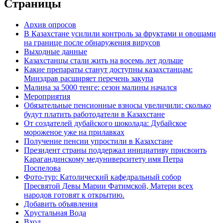
Страницы
Архив опросов
В Казахстане усилили контроль за фруктами и овощами
на границе после обнаружения вирусов
Выходные данные
Казахстанцы стали жить на восемь лет дольше
Какие препараты станут доступны казахстанцам:
Минздрав расширяет перечень закупа
Малина за 5000 тенге: сезон малины начался
Мероприятия
Обязательные пенсионные взносы увеличили: сколько
будут платить работодатели в Казахстане
От создателей дубайского шоколада: Дубайское
мороженое уже на прилавках
Получение пенсии упростили в Казахстане
Президент страны поддержал инициативу присвоить
Карагандинскому медуниверситету имя Петра
Поспелова
Фото-тур: Католический кафедральный собор
Пресвятой Девы Марии Фатимской, Матери всех
народов готовят к открытию.
Добавить объявления
Хрустальная Вода
Вход