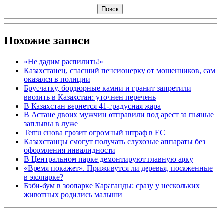
Похожие записи
«Не дадим распилить!»
Казахстанец, спасший пенсионерку от мошенников, сам
оказался в полиции
Брусчатку, бордюрные камни и гранит запретили
ввозить в Казахстан: уточнен перечень
В Казахстан вернется 41-градусная жара
В Астане двоих мужчин отправили под арест за пьяные
заплывы в луже
Temu снова грозит огромный штраф в ЕС
Казахстанцы смогут получать слуховые аппараты без
оформления инвалидности
В Центральном парке демонтируют главную арку
«Время покажет». Приживутся ли деревья, посаженные
в экопарке?
Бэби-бум в зоопарке Караганды: сразу у нескольких
животных родились малыши