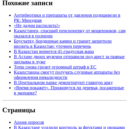
Похожие записи
Антибиотики и препараты от давления подешевели в
РК: Минздрав
«Не дадим распилить!»
Казахстанец, спасший пенсионерку от мошенников, сам
оказался в полиции
Брусчатку, бордюрные камни и гранит запретили
ввозить в Казахстан: уточнен перечень
В Казахстан вернется 41-градусная жара
В Астане двоих мужчин отправили под арест за пьяные
заплывы в луже
Temu снова грозит огромный штраф в ЕС
Казахстанцы смогут получать слуховые аппараты без
оформления инвалидности
В Центральном парке демонтируют главную арку
«Время покажет». Приживутся ли деревья, посаженные
в экопарке?
Страницы
Архив опросов
В Казахстане усилили контроль за фруктами и овощами