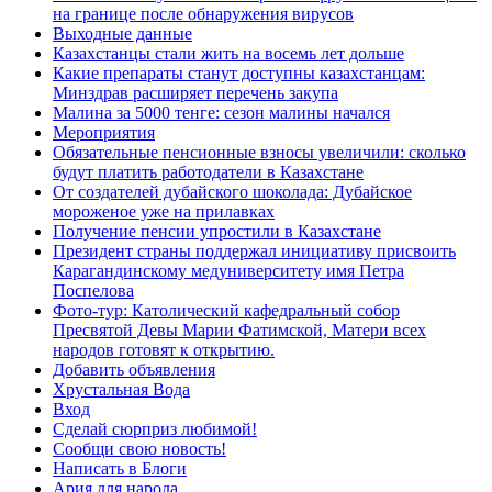
на границе после обнаружения вирусов
Выходные данные
Казахстанцы стали жить на восемь лет дольше
Какие препараты станут доступны казахстанцам:
Минздрав расширяет перечень закупа
Малина за 5000 тенге: сезон малины начался
Мероприятия
Обязательные пенсионные взносы увеличили: сколько
будут платить работодатели в Казахстане
От создателей дубайского шоколада: Дубайское
мороженое уже на прилавках
Получение пенсии упростили в Казахстане
Президент страны поддержал инициативу присвоить
Карагандинскому медуниверситету имя Петра
Поспелова
Фото-тур: Католический кафедральный собор
Пресвятой Девы Марии Фатимской, Матери всех
народов готовят к открытию.
Добавить объявления
Хрустальная Вода
Вход
Сделай сюрприз любимой!
Сообщи свою новость!
Написать в Блоги
Ария для народа