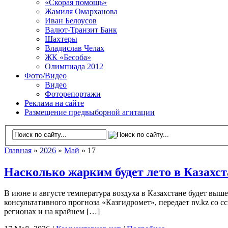
«Скорая помощь»
Жамиля Омарханова
Иван Белоусов
Валют-Транзит Банк
Шахтеры
Владислав Челах
ЖК «Бесоба»
Олимпиада 2012
Фото/Видео
Видео
Фоторепортажи
Реклама на сайте
Размещение предвыборной агитации
Главная
»
2026
»
Май
» 17
Насколько жарким будет лето в Казахст
В июне и августе температура воздуха в Казахстане будет выше
консультативного прогноза «Казгидромет», передает nv.kz со 
регионах и на крайнем […]