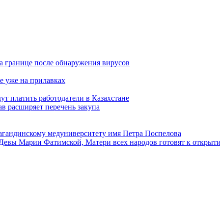
а границе после обнаружения вирусов
е уже на прилавках
ут платить работодатели в Казахстане
в расширяет перечень закупа
агандинскому медуниверситету имя Петра Поспелова
Девы Марии Фатимской, Матери всех народов готовят к открыт