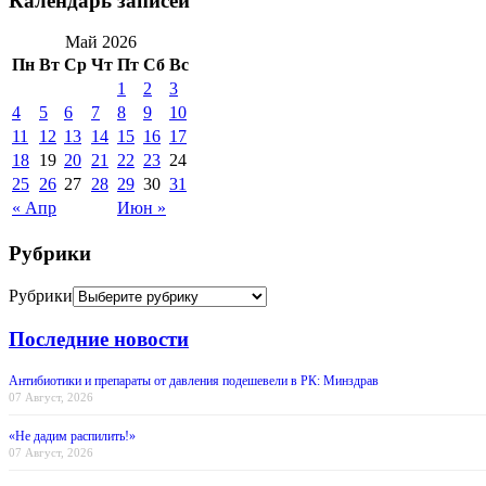
Календарь записей
Май 2026
Пн
Вт
Ср
Чт
Пт
Сб
Вс
1
2
3
4
5
6
7
8
9
10
11
12
13
14
15
16
17
18
19
20
21
22
23
24
25
26
27
28
29
30
31
« Апр
Июн »
Рубрики
Рубрики
Последние новости
Антибиотики и препараты от давления подешевели в РК: Минздрав
07 Август, 2026
«Не дадим распилить!»
07 Август, 2026