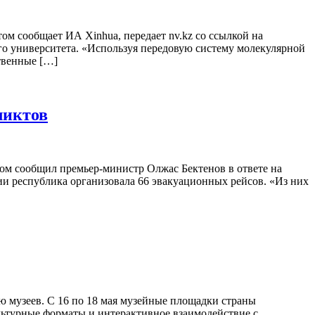
ом сообщает ИА Xinhua, передает nv.kz со ссылкой на
ого университета. «Используя передовую систему молекулярной
твенные […]
ликтов
том сообщил премьер-министр Олжас Бектенов в ответе на
ации республика организовала 66 эвакуационных рейсов. «Из них
ю музеев. С 16 по 18 мая музейные площадки страны
льтурные форматы и интерактивное взаимодействие с