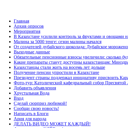
Главная
Архив опросов
Мероприятия
В Казахстане усилили контроль за фруктами и овощами н
Малина за 5000 тенге: сезон малины начался
От создателей дубайского шоколада: Дубайское морожено
Выходные данные
Обязательные пенсионные взносы увеличили: сколько буд
Какие препараты станут доступны казахстанцам: Минздра
Казахстанцы стали жить на восемь лет дольше
Получение пенсии упростили в Казахстане
Президент страны поддержал инициативу присвоить Кар
Фото-тур: Католический кафедральный собор Пресвятой 
Добавить объявления
Хрустальная Вода
Вход
Сделай сюрприз любимой!
Сообщи свою новость!
Написать в Блоги
Ария для народа
ДЕЛАТЬ ВИДЕО МОЖЕТ КАЖДЫЙ!