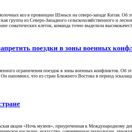
олочных коз в провинции Шэньси на северо-западе Китая. Об эт
ьская группа из Северо-Западного сельскохозяйственного и лесн
ние соматических клеток, команда точно выделила высококачес
запретить поездки в зоны военных конф
еменного ограничения поездок в зоны военных конфликтов. Об э
kz. Он напомнил, что из стран Ближнего Востока в период эскал
стране
ьская акция «Ночь музеев», приуроченная к Международному дн
ическое наследие, искусство, современные технологии, этноку