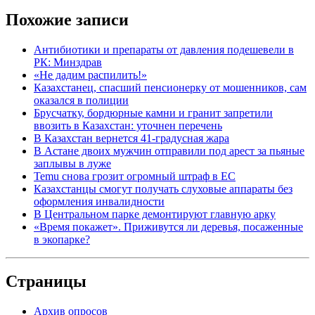
Похожие записи
Антибиотики и препараты от давления подешевели в
РК: Минздрав
«Не дадим распилить!»
Казахстанец, спасший пенсионерку от мошенников, сам
оказался в полиции
Брусчатку, бордюрные камни и гранит запретили
ввозить в Казахстан: уточнен перечень
В Казахстан вернется 41-градусная жара
В Астане двоих мужчин отправили под арест за пьяные
заплывы в луже
Temu снова грозит огромный штраф в ЕС
Казахстанцы смогут получать слуховые аппараты без
оформления инвалидности
В Центральном парке демонтируют главную арку
«Время покажет». Приживутся ли деревья, посаженные
в экопарке?
Страницы
Архив опросов