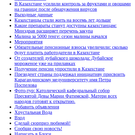
В Казахстане усилили контроль за фруктами и овощами
на границе после обнаружения вирусов
Выходные данные
Казахстанцы стали жить на восемь лет дольше
Какие препараты станут доступны казахстанцам:
Минздрав расширяет перечень закупа
Малина за 5000 тенге: сезон малины начался
Мероприятия
Обязательные пенсионные взносы увеличили: сколько
будут платить работодатели в Казахстане
От создателей дубайского шоколада: Дубайское
мороженое уже на прилавках
Получение пенсии упростили в Казахстане
Президент страны поддержал инициативу присвоить
Карагандинскому медуниверситету имя Петра
Поспелова
Фото-тур: Католический кафедральный собор
Пресвятой Девы Марии Фатимской, Матери всех
народов готовят к открытию.
Добавить объявления
Хрустальная Вода
Вход
Сделай сюрприз любимой!
Сообщи свою новость!
Написать в Блоги