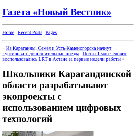
Газета «Новый Вестник»
Home
|
Recent Posts
|
Pages
«
Из Караганды, Семея и Усть-Каменогорска начнут
курсировать дополнительные поезда
|
Почти 1 млн человек
воспользовались LRT в Астане за первые недели работы
»
Школьники Карагандинской
области разрабатывают
экопроекты с
использованием цифровых
технологий