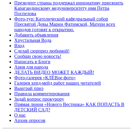
Президент страны поддержал инициативу присвоить
Карагандинскому медуниверситету имя Петра
Поспелова
Фото-тур: Католический кафедральный собор
Пресвятой Девы Марии Фатимской, Матери всех
народов готовят к открытию.
Добавить объявления
Хрустальная Вода
Вход
Сделай сюрприз любимой!
Сообщи свою новость!
Написать в Блоги
Ария для народа
ДЕЛАТЬ ВИДЕО МОЖЕТ КАЖДЫЙ!
Фото-галерея «КЛЁВое фото»
Галерея хенд-мейд работ наших читателей
Выиграй приз
Правила комментирования
Задай вопрос прокурору
Прямая линия «Нового Вестника» КАК ПОПАСТЬ В
ДЕТСКИЙ САД?
О нас
Архив опросов