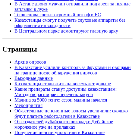
В Астане двоих мужчин отправили под арест за пьяные
заплывы в луже
Temu снова грозит огромный штраф в ЕС
Казахстанцы смогут получать слуховые аппараты без
оформления инвалидности
В Центральном парке демонтируют главную арку
Страницы
Архив опросов
В Казахстане усилили контроль за фруктами и овощами
на границе после обнаружения вирусов
Выходные данные
Казахстанцы стали жить на восемь лет дольше
Какие препараты станут доступны казахстанцам:
Минздрав расширяет перечень закупа
Малина за 5000 тенге: сезон малины начался
Мероприятия
Обязательные пенсионные взносы увеличили: сколько
будут платить работодатели в Казахстане
От создателей дубайского шоколада: Дубайское
мороженое уже на прилавках
Получение пенсии упростили в Казахстане