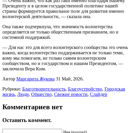
— Очень важно, что как раз таки именно благодаря нашему
Президенту и в целом государственной политике нашей
страны формируется правильное поле для развития именно
волонтерской деятельности, — сказала она.
Она также подчеркнула, что значимость волонтерства
определяется не только общественным признанием, но и
системной поддержкой.
— Для нас это для всего волонтерского сообщества это очень
важно, когда волонтерство поддерживается не только теми,
кому мы помогаем, не только самим волонтерским
сообществом, но и государством и нашим Президентом, —
заключила Вера Ким.
Автор
Маргарита Жукова
31 Май, 2026.
Рубрики:
Благотворительность
,
Благоустройство
,
Городская
жизнь
,
Люди
,
Общество
,
Свежие новости
,
Слайдер
Комментариев нет
Оставить коммент.
Имя (required)