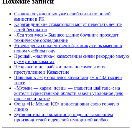
Похожие записи
Сколько осужденных уже освободили по новой
амнистии в РК
Карагандинские стоматологи могут перестать лечить
детей бесплатно
«Лед тронулся!» Бывшее здание боулинга проходит
техническое обследование
Утверждены сроки четвертей, каникул и экзаменов в
новом учебном году
Прощай, «наличка»: казахстанцы сняли рекордно малую
сумму в банкоматах
Не кражи и не грабежи: названо самое частое
преступление в Казахстане
Шашлык в лесу обошелся казахстанцам в 432 тысячи
тенге
«Музыка — харам, певцы — глашатаи шайтана»: на
жителя Туркестанской области завели уголовное дело
после речи на тое
Фонд «Не Молчи KZ» приостановил свою горячую
линию
Буйволятина и соя: министр поделился мнением
производителей о дешевой импортной колбасе