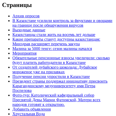
Страницы
Архив опросов
В Казахстане усилили контроль за фруктами и овощами
на границе после обнаружения вирусов
Выходные данные
Казахстанцы стали жить на восемь лет дольше
Какие препараты станут доступны казахстанцам:
Минздрав расширяет перечень закупа
Малина за 5000 тенге: сезон малины начался
Мероприятия
Обязательные пенсионные взносы увеличили: сколько
будут платить работодатели в Казахстане
От создателей дубайского шоколада: Дубайское
мороженое уже на прилавках
Получение пенсии упростили в Казахстане
Президент страны поддержал инициативу присвоить
Карагандинскому медуниверситету имя Петра
Поспелова
Фото-тур: Католический кафедральный собор
Пресвятой Девы Марии Фатимской, Матери всех
народов готовят к открытию.
Добавить объявления
Хрустальная Вода