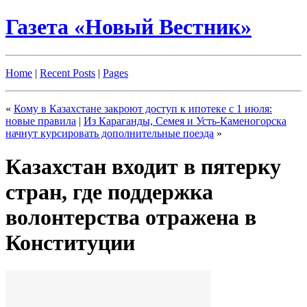
Газета «Новый Вестник»
Home
|
Recent Posts
|
Pages
«
Кому в Казахстане закроют доступ к ипотеке с 1 июля:
новые правила
|
Из Караганды, Семея и Усть-Каменогорска
начнут курсировать дополнительные поезда
»
Казахстан входит в пятерку
стран, где поддержка
волонтерства отражена в
Конституции