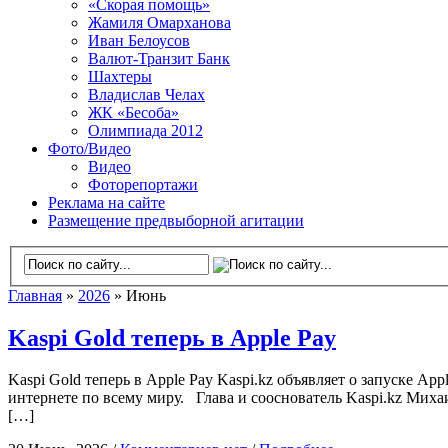
«Скорая помощь»
Жамиля Омарханова
Иван Белоусов
Валют-Транзит Банк
Шахтеры
Владислав Челах
ЖК «Бесоба»
Олимпиада 2012
Фото/Видео
Видео
Фоторепортажи
Реклама на сайте
Размещение предвыборной агитации
Главная
»
2026
» Июнь
Kaspi Gold теперь в Apple Pay
Kaspi Gold теперь в Apple Pay Kaspi.kz объявляет о запуске Ap
интернете по всему миру. Глава и сооснователь Kaspi.kz Ми
[…]