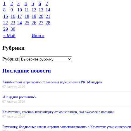
1
2
3
4
5
6
7
8
9
10
11
12
13
14
15
16
17
18
19
20
21
22
23
24
25
26
27
28
29
30
« Май
Июл »
Рубрики
Рубрики
Последние новости
Антибиотики и препараты от давления подешевели в РК: Минздрав
07 Август, 2026
«Не дадим распилить!»
07 Август, 2026
Казахстанец, спасший пенсионерку от мошенников, сам оказался в полиции
07 Август, 2026
Брусчатку, бордюрные камни и гранит запретили ввозить в Казахстан: уточнен перечен