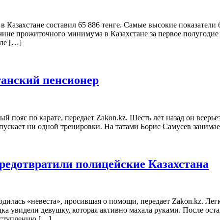
 Казахстане составил 65 886 тенге. Самые высокие показатели
ине прожиточного минимума в Казахстане за первое полугодие 2
але […]
танский пенсионер
й пояс по карате, передает Zakon.kz. Шесть лет назад он всерье
ускает ни одной тренировки. На татами Борис Самусев занимает
редотвратили полицейские Казахстана
ходилась «невеста», просившая о помощи, передает Zakon.kz. Л
а увидели девушку, которая активно махала руками. После оста
вступлению […]