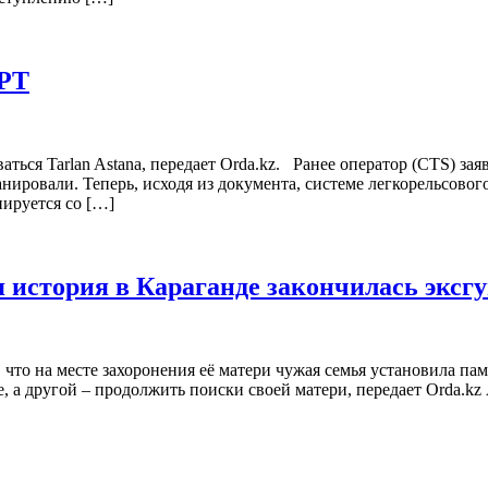
ЛРТ
ься Tarlan Astanа, передает Orda.kz. Ранее оператор (CTS) заявл
ровали. Теперь, исходя из документа, системе легкорельсовог
иируется со […]
 история в Караганде закончилась эксг
что на месте захоронения её матери чужая семья установила па
, а другой – продолжить поиски своей матери, передает Orda.kz