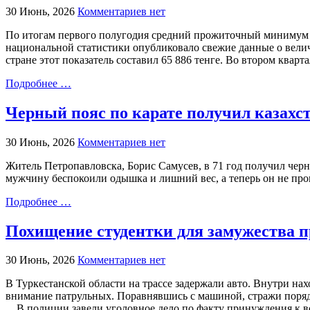
30 Июнь, 2026
Комментариев нет
По итогам первого полугодия средний прожиточный минимум в
национальной статистики опубликовало свежие данные о велич
стране этот показатель составил 65 886 тенге. Во втором кварт
Подробнее …
Черный пояс по карате получил казахс
30 Июнь, 2026
Комментариев нет
Житель Петропавловска, Борис Самусев, в 71 год получил черны
мужчину беспокоили одышка и лишний вес, а теперь он не проп
Подробнее …
Похищение студентки для замужества п
30 Июнь, 2026
Комментариев нет
В Туркестанской области на трассе задержали авто. Внутри на
внимание патрульных. Поравнявшись с машиной, стражи порядк
В полиции завели уголовное дело по факту принуждения к 