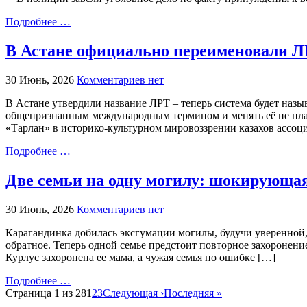
Подробнее …
В Астане официально переименовали 
30 Июнь, 2026
Комментариев нет
В Астане утвердили название ЛРТ – теперь система будет называт
общепризнанным международным термином и менять её не плани
«Тарлан» в историко-культурном мировоззрении казахов ассоц
Подробнее …
Две семьи на одну могилу: шокирующая
30 Июнь, 2026
Комментариев нет
Карагандинка добилась эксгумации могилы, будучи уверенной, 
обратное. Теперь одной семье предстоит повторное захоронение
Курлус захоронена ее мама, а чужая семья по ошибке […]
Подробнее …
Страница 1 из 28
1
2
3
Следующая ›
Последняя »