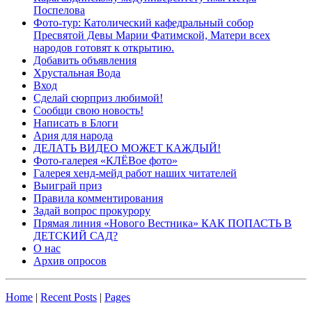
Поспелова
Фото-тур: Католический кафедральный собор
Пресвятой Девы Марии Фатимской, Матери всех
народов готовят к открытию.
Добавить объявления
Хрустальная Вода
Вход
Сделай сюрприз любимой!
Сообщи свою новость!
Написать в Блоги
Ария для народа
ДЕЛАТЬ ВИДЕО МОЖЕТ КАЖДЫЙ!
Фото-галерея «КЛЁВое фото»
Галерея хенд-мейд работ наших читателей
Выиграй приз
Правила комментирования
Задай вопрос прокурору
Прямая линия «Нового Вестника» КАК ПОПАСТЬ В
ДЕТСКИЙ САД?
О нас
Архив опросов
Home
|
Recent Posts
|
Pages