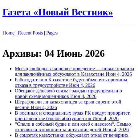
Газета «Новый Вестник»
Home
|
Recent Posts
|
Pages
Архивы: 04 Июнь 2026
Месяц свободы за хорошее поведение — новые правила
для заключённых обсуждают в Казахстане
Июн 4, 2026
Работодатели в Казахстане будут объяснять причины
отказа в трудоустройстве
Июн 4, 2026
Обещают дешевую связь: граждан предупредили о
новой схеме мошенников
Июн 4, 2026
Штрафовали ли казахстанцев за срыв сирени этой
весной
Июн 4, 2026
В военных и специальных вузах РК введут приоритет
при равенстве баллов абитуриентов
Июн 4, 2026
“Спали в собачьей будке и ели хлеб с навозом“. Семью
отправили в колонию за истязание детей
Июн 4, 2026
В соцсетях казахстанки обсуждают отказ от вечерних