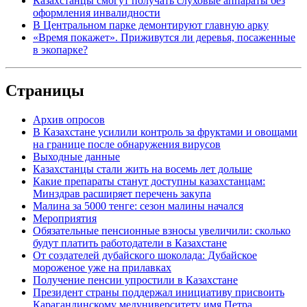
Казахстанцы смогут получать слуховые аппараты без
оформления инвалидности
В Центральном парке демонтируют главную арку
«Время покажет». Приживутся ли деревья, посаженные
в экопарке?
Страницы
Архив опросов
В Казахстане усилили контроль за фруктами и овощами
на границе после обнаружения вирусов
Выходные данные
Казахстанцы стали жить на восемь лет дольше
Какие препараты станут доступны казахстанцам:
Минздрав расширяет перечень закупа
Малина за 5000 тенге: сезон малины начался
Мероприятия
Обязательные пенсионные взносы увеличили: сколько
будут платить работодатели в Казахстане
От создателей дубайского шоколада: Дубайское
мороженое уже на прилавках
Получение пенсии упростили в Казахстане
Президент страны поддержал инициативу присвоить
Карагандинскому медуниверситету имя Петра