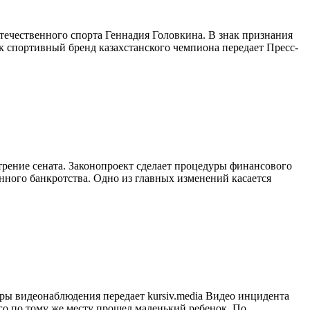
чественного спорта Геннадия Головкина. В знак признания
к спортивный бренд казахстанского чемпиона передает Пресс-
трение сената. Законопроект сделает процедуры финансового
нного банкротства. Одно из главных изменений касается
ры видеонаблюдения передает kursiv.media Видео инцидента
того по тому же месту прошел маленький ребенок. По