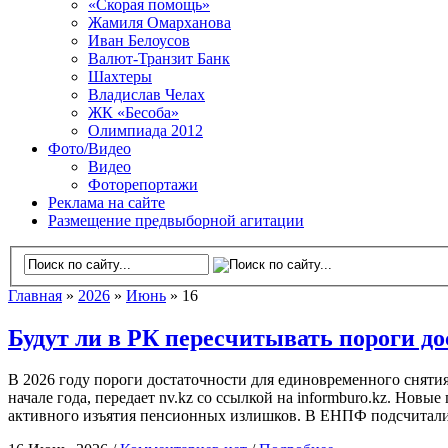
«Скорая помощь»
Жамиля Омарханова
Иван Белоусов
Валют-Транзит Банк
Шахтеры
Владислав Челах
ЖК «Бесоба»
Олимпиада 2012
Фото/Видео
Видео
Фоторепортажи
Реклама на сайте
Размещение предвыборной агитации
Главная
»
2026
»
Июнь
» 16
Будут ли в РК пересчитывать пороги до
В 2026 году пороги достаточности для единовременного снят
начале года, передает nv.kz со ссылкой на informburo.kz. Нов
активного изъятия пенсионных излишков. В ЕНПФ подсчитали