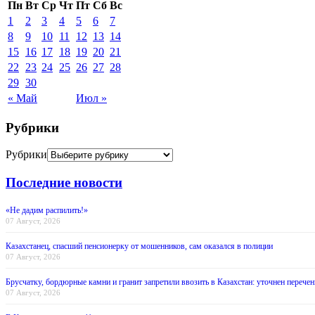
Пн
Вт
Ср
Чт
Пт
Сб
Вс
1
2
3
4
5
6
7
8
9
10
11
12
13
14
15
16
17
18
19
20
21
22
23
24
25
26
27
28
29
30
« Май
Июл »
Рубрики
Рубрики
Последние новости
«Не дадим распилить!»
07 Август, 2026
Казахстанец, спасший пенсионерку от мошенников, сам оказался в полиции
07 Август, 2026
Брусчатку, бордюрные камни и гранит запретили ввозить в Казахстан: уточнен перечен
07 Август, 2026