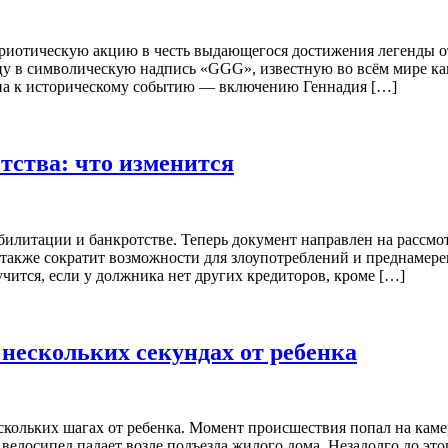
отическую акцию в честь выдающегося достижения легенды оте
цу в символическую надпись «GGG», известную во всём мире ка
а к историческому событию — включению Геннадия […]
тства: что изменится
илитации и банкротстве. Теперь документ направлен на рассмо
 также сократит возможности для злоупотреблений и преднамере
чится, если у должника нет других кредиторов, кроме […]
в нескольких секундах от ребенка
скольких шагах от ребенка. Момент происшествия попал на каме
ак велосипед падает возле подъезда жилого дома. Незадолго до э