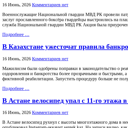
16 Июнь, 2026
Комментариев нет
Военнослужащие Национальной гвардии МВД РК провели патри
заслуг прославленного боксёра гвардейцы выстроились на пла
служба Национальной гвардии МВД РК Акция была приурочен
Подробнее …
В Казахстане ужесточат правила банкро
16 Июнь, 2026
Комментариев нет
Мажилисом были одобрены поправки в законодательство о реаб
оздоровления и банкротства более прозрачными и быстрыми, а
фиктивной реабилитации. Запустить процедуру больше не полу
Подробнее …
В Астане велосипед упал с 11-го этажа 
16 Июнь, 2026
Комментариев нет
В Астане велосипед рухнул с высоты многоэтажного дома в не
опубликовал Instagram-аккаунт sergek.kaz. На записи видно, к