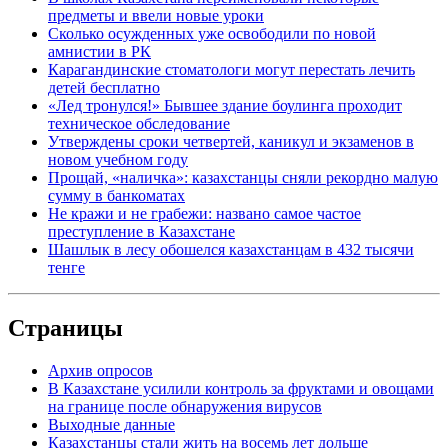
предметы и ввели новые уроки
Сколько осужденных уже освободили по новой
амнистии в РК
Карагандинские стоматологи могут перестать лечить
детей бесплатно
«Лед тронулся!» Бывшее здание боулинга проходит
техническое обследование
Утверждены сроки четвертей, каникул и экзаменов в
новом учебном году
Прощай, «наличка»: казахстанцы сняли рекордно малую
сумму в банкоматах
Не кражи и не грабежи: названо самое частое
преступление в Казахстане
Шашлык в лесу обошелся казахстанцам в 432 тысячи
тенге
Страницы
Архив опросов
В Казахстане усилили контроль за фруктами и овощами
на границе после обнаружения вирусов
Выходные данные
Казахстанцы стали жить на восемь лет дольше