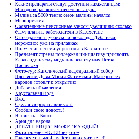
Какие препараты станут доступны казахстанцам:
Минздрав расширяет перечень закупа
Малина за 5000 тенге: сезон малины начался
Мероприятия
Обязательные пенсионные взносы увеличили: сколько
будут платить работодатели в Казахстане
От создателей дубайского шоколада: Дубайское
мороженое уже на прилавках
Получение пенсии упростили в Казахстане
Президент страны поддержал инициативу присвоить
Карагандинскому медуниверситету имя Петра
Поспелова
Фото-тур: Католический кафедральный собор
Пресвятой Девы Марии Фатимской, Матери всех
народов готовят к открытию.
Добавить объявления
Хрустальная Вода
Вход
Сделай сюрприз любимой!
Сообщи свою новость!
Написать в Блоги
Ария для народа
ДЕЛАТЬ ВИДЕО МОЖЕТ КАЖДЫЙ!
Фото-галерея «КЛЁВое фото»
Галерея хенд-мейд работ наших читателей