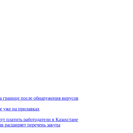
а границе после обнаружения вирусов
е уже на прилавках
ут платить работодатели в Казахстане
в расширяет перечень закупа