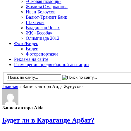
«Скорая помощь»
Жамиля Омарханова
Иван Белоусов
Валют-Транзит Банк
Шахтеры
Владислав Челах
ЖК «Бесоба»
Олимпиада 2012
Фото/Видео
Видео
Фоторепортажи
Реклама на сайте
Размещение предвыборной агитации
Главная
» Запись автора Аида Жунусова
Записи автора Aida
Будет ли в Караганде Арбат?