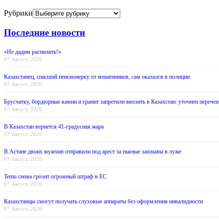
Рубрики
Последние новости
«Не дадим распилить!»
07 Август, 2026
Казахстанец, спасший пенсионерку от мошенников, сам оказался в полиции
07 Август, 2026
Брусчатку, бордюрные камни и гранит запретили ввозить в Казахстан: уточнен перечен
07 Август, 2026
В Казахстан вернется 41-градусная жара
07 Август, 2026
В Астане двоих мужчин отправили под арест за пьяные заплывы в луже
07 Август, 2026
Temu снова грозит огромный штраф в ЕС
07 Август, 2026
Казахстанцы смогут получать слуховые аппараты без оформления инвалидности
07 Август, 2026