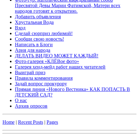
Пресвятой Девы Марии Фатимской, Матери всех
народов готовят к открытию.
Добавить объявления
Хрустальная Вода
Вход
Сделай сюрприз любимой!
Сообщи свою новость!
Написать в Блоги
Ария для народа
ДЕЛАТЬ ВИДЕО МОЖЕТ КАЖДЫЙ!
Фото-галерея «КЛЁВое фото»
Галерея хенд-мейд работ наших читателей
Выиграй приз
Правила комментирования
Задай вопрос прокурору
Прямая линия «Нового Вестника» КАК ПОПАСТЬ В
ДЕТСКИЙ САД?
О нас
Архив опросов
Home
|
Recent Posts
|
Pages