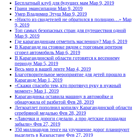
Бесплатный клуб для будущих мам
Мар 9, 2019
Грани эмансипации
Мар 9, 2019
Умер Владимир Этуш
Мар 9, 2019
«Никто из свидетелей не обратился в полицию…»
Мар
9, 2019
Топ самых безопасных стран для путешествия одной
Мар 9, 2019
Где карагандинцам отметить масленицу?
Мар 6, 2019
В Караганде на стоянке рядом с торговым центром
сгорел автомобиль
Мар 6, 2019
В Карагандинской области готовятся к весеннему
периоду
Мар 5, 2019
Весь мир в вашей ленте
Мар 4, 2019
Благотворительное мероприятие для детей прошло в
Караганде
Мар 1, 2019
«Скажи спасибо тем, кто протянул руку в нужный
момент»
Мар 1, 2019
Карагандинка оставила машину в автомойке и
обнаружила её разбитой
Фев 28, 2019
Легкоатлет пополнил копилку Карагандинской области
серебряной медалью
Фев 28, 2019
«Лавочки и дороги сделали, а про детские площадки
забыли»
Фев 27, 2019
350 миллиардов тенге на улучшение дорог планируют
выделить в Казахастане
Фев 27, 2019