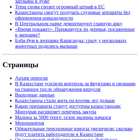
заплывы в луже
Temu снова грозит огромный штраф в ЕС
Казахстанцы смогут получать слуховые аппараты без
оформления инвалидности
В Центральном парке демонтируют главную арку
«Время покажет». Приживутся ли деревья, посаженные
в экопарке?
Бэби-бум в зоопарке Караганды: сразу у нескольких
животных родились малыши
Страницы
Архив опросов
В Казахстане усилили контроль за фруктами и овощами
на границе после обнаружения вирусов
Выходные данные
Казахстанцы стали жить на восемь лет дольше
Какие препараты станут доступны казахстанцам:
Минздрав расширяет перечень закупа
Малина за 5000 тенге: сезон малины начался
Мероприятия
Обязательные пенсионные взносы увеличили: сколько
будут платить работодатели в Казахстане
От создателей дубайского шоколада: Дубайское