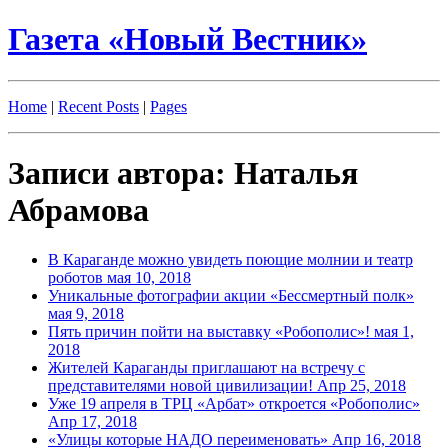
Газета «Новый Вестник»
Home
|
Recent Posts
|
Pages
Записи автора: Наталья
Абрамова
В Караганде можно увидеть поющие молнии и театр
роботов
мая 10, 2018
Уникальные фотографии акции «Бессмертный полк»
мая 9, 2018
Пять причин пойти на выставку «Робополис»!
мая 1,
2018
Жителей Караганды приглашают на встречу с
представителями новой цивилизации!
Апр 25, 2018
Уже 19 апреля в ТРЦ «Арбат» откроется «Робополис»
Апр 17, 2018
«Улицы которые НАДО переименовать»
Апр 16, 2018