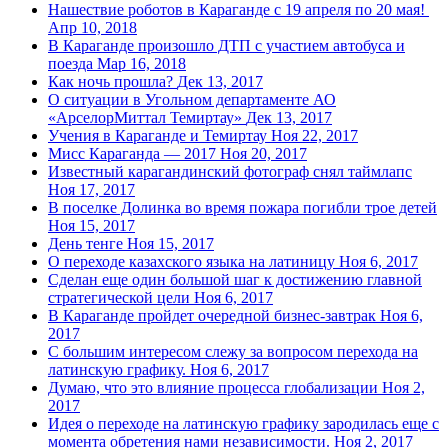
Нашествие роботов в Караганде с 19 апреля по 20 мая!
Апр 10, 2018
В Караганде произошло ДТП с участием автобуса и
поезда
Мар 16, 2018
Как ночь прошла?
Дек 13, 2017
О ситуации в Угольном департаменте АО
«АрселорМиттал Темиртау»
Дек 13, 2017
Учения в Караганде и Темиртау
Ноя 22, 2017
Мисс Караганда — 2017
Ноя 20, 2017
Известный карагандинский фотограф снял таймлапс
Ноя 17, 2017
В поселке Долинка во время пожара погибли трое детей
Ноя 15, 2017
День тенге
Ноя 15, 2017
О переходе казахского языка на латиницу
Ноя 6, 2017
Сделан еще один большой шаг к достижению главной
стратегической цели
Ноя 6, 2017
В Караганде пройдет очередной бизнес-завтрак
Ноя 6,
2017
С большим интересом слежу за вопросом перехода на
латинскую графику.
Ноя 6, 2017
Думаю, что это влияние процесса глобализации
Ноя 2,
2017
Идея о переходе на латинскую графику зародилась еще с
момента обретения нами независимости.
Ноя 2, 2017