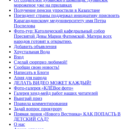
мороженое уже на прилавках
Получение пенсии упростили в Казахстане
Президент страны поддержал инициативу присвоить
Карагандинскому медуниверситету имя Петра
Поспелова
Фото-тур: Католический кафедральный собор
Пресвятой Девы Марии Фатимской, Матери всех
народов готовят к открытию.
Добавить объявления
Хрустальная Вода
Вход
Сделай сюрприз любимой!
Сообщи свою новость!
Написать в Блоги
Ария для народа
ДЕЛАТЬ ВИДЕО МОЖЕТ КАЖДЫЙ!
Фото-галерея «КЛЁВое фото»
Галерея хенд-мейд работ наших читателей
Выиграй приз
Правила комментирования
Задай вопрос прокурору
Прямая линия «Нового Вестника» КАК ПОПАСТЬ В
ДЕТСКИЙ САД?
О нас