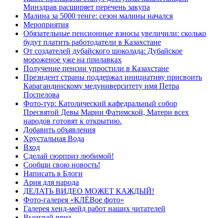
Минздрав расширяет перечень закупа
Малина за 5000 тенге: сезон малины начался
Мероприятия
Обязательные пенсионные взносы увеличили: сколько
будут платить работодатели в Казахстане
От создателей дубайского шоколада: Дубайское
мороженое уже на прилавках
Получение пенсии упростили в Казахстане
Президент страны поддержал инициативу присвоить
Карагандинскому медуниверситету имя Петра
Поспелова
Фото-тур: Католический кафедральный собор
Пресвятой Девы Марии Фатимской, Матери всех
народов готовят к открытию.
Добавить объявления
Хрустальная Вода
Вход
Сделай сюрприз любимой!
Сообщи свою новость!
Написать в Блоги
Ария для народа
ДЕЛАТЬ ВИДЕО МОЖЕТ КАЖДЫЙ!
Фото-галерея «КЛЁВое фото»
Галерея хенд-мейд работ наших читателей
Выиграй приз