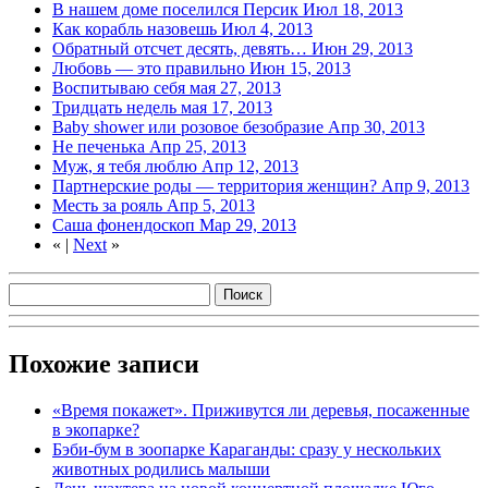
В нашем доме поселился Персик
Июл 18, 2013
Как корабль назовешь
Июл 4, 2013
Обратный отсчет десять, девять…
Июн 29, 2013
Любовь — это правильно
Июн 15, 2013
Воспитываю себя
мая 27, 2013
Тридцать недель
мая 17, 2013
Baby shower или розовое безобразие
Апр 30, 2013
Не печенька
Апр 25, 2013
Муж, я тебя люблю
Апр 12, 2013
Партнерские роды — территория женщин?
Апр 9, 2013
Месть за рояль
Апр 5, 2013
Саша фонендоскоп
Мар 29, 2013
«
|
Next
»
Похожие записи
«Время покажет». Приживутся ли деревья, посаженные
в экопарке?
Бэби-бум в зоопарке Караганды: сразу у нескольких
животных родились малыши