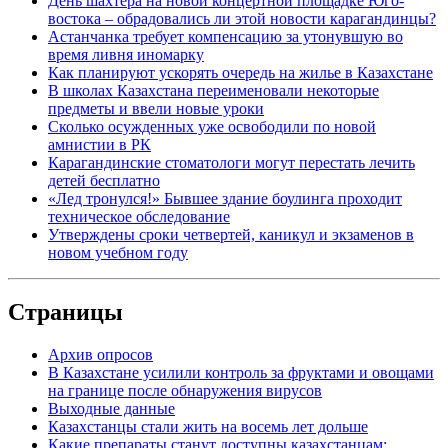
День шахтера на новой концертной площадке Юго-
востока – обрадовались ли этой новости карагандинцы?
Астанчанка требует компенсацию за утонувшую во
время ливня иномарку
Как планируют ускорять очередь на жилье в Казахстане
В школах Казахстана переименовали некоторые
предметы и ввели новые уроки
Сколько осужденных уже освободили по новой
амнистии в РК
Карагандинские стоматологи могут перестать лечить
детей бесплатно
«Лед тронулся!» Бывшее здание боулинга проходит
техническое обследование
Утверждены сроки четвертей, каникул и экзаменов в
новом учебном году
Страницы
Архив опросов
В Казахстане усилили контроль за фруктами и овощами
на границе после обнаружения вирусов
Выходные данные
Казахстанцы стали жить на восемь лет дольше
Какие препараты станут доступны казахстанцам: