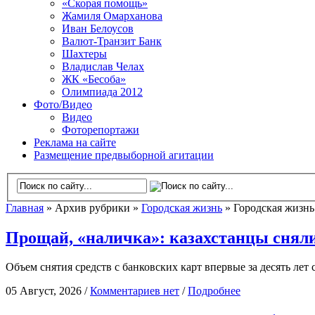
«Скорая помощь»
Жамиля Омарханова
Иван Белоусов
Валют-Транзит Банк
Шахтеры
Владислав Челах
ЖК «Бесоба»
Олимпиада 2012
Фото/Видео
Видео
Фоторепортажи
Реклама на сайте
Размещение предвыборной агитации
Главная
» Архив рубрики »
Городская жизнь
» Городская жизнь
Прощай, «наличка»: казахстанцы сняли
Объем снятия средств с банковских карт впервые за десять лет 
05 Август, 2026 /
Комментариев нет
/
Подробнее