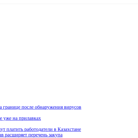
а границе после обнаружения вирусов
е уже на прилавках
ут платить работодатели в Казахстане
в расширяет перечень закупа