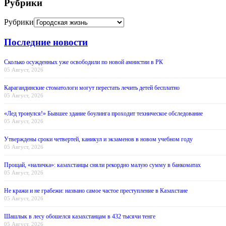
Рубрики
Рубрики
Последние новости
Сколько осужденных уже освободили по новой амнистии в РК
05 Август, 2026
Карагандинские стоматологи могут перестать лечить детей бесплатно
05 Август, 2026
«Лед тронулся!» Бывшее здание боулинга проходит техническое обследование
05 Август, 2026
Утверждены сроки четвертей, каникул и экзаменов в новом учебном году
05 Август, 2026
Прощай, «наличка»: казахстанцы сняли рекордно малую сумму в банкоматах
05 Август, 2026
Не кражи и не грабежи: названо самое частое преступление в Казахстане
05 Август, 2026
Шашлык в лесу обошелся казахстанцам в 432 тысячи тенге
05 Август, 2026