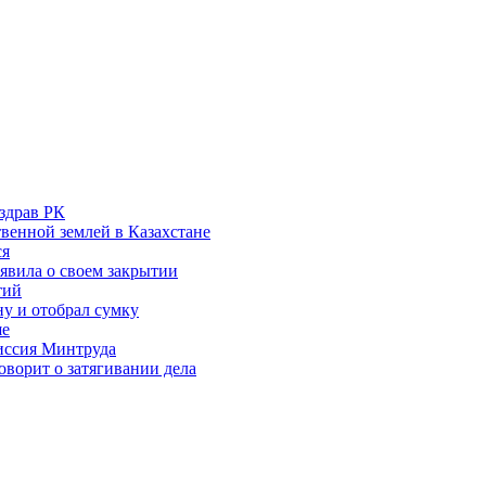
здрав РК
венной землей в Казахстане
ся
аявила о своем закрытии
тий
у и отобрал сумку
ше
миссия Минтруда
ворит о затягивании дела