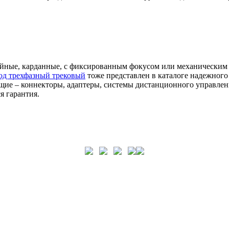
ейные, карданные, с фиксированным фокусом или механическим
д трехфазный трековый
тоже представлен в каталоге надежног
щие – коннекторы, адаптеры, системы дистанционного управлен
я гарантия.