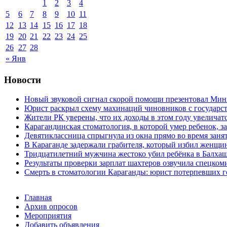
1
2
3
4
5
6
7
8
9
10
11
12
13
14
15
16
17
18
19
20
21
22
23
24
25
26
27
28
« Янв
Новости
Новый звуковой сигнал скорой помощи презентовал Мин
Юрист раскрыл схему махинаций чиновников с государст
Жители РК уверены, что их доходы в этом году увеличат
Карагандинская стоматология, в которой умер ребенок, з
Девятиклассница спрыгнула из окна прямо во время заня
В Караганде задержали грабителя, который избил женщин
Тридцатилетний мужчина жестоко убил ребёнка в Балха
Результаты проверки зарплат шахтеров озвучила спецко
Смерть в стоматологии Караганды: юрист потерпевших го
Главная
Архив опросов
Мероприятия
Добавить объявления