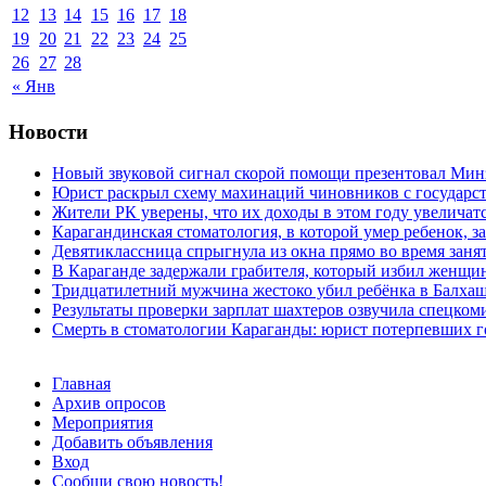
12
13
14
15
16
17
18
19
20
21
22
23
24
25
26
27
28
« Янв
Новости
Новый звуковой сигнал скорой помощи презентовал Мин
Юрист раскрыл схему махинаций чиновников с государст
Жители РК уверены, что их доходы в этом году увеличат
Карагандинская стоматология, в которой умер ребенок, з
Девятиклассница спрыгнула из окна прямо во время заня
В Караганде задержали грабителя, который избил женщин
Тридцатилетний мужчина жестоко убил ребёнка в Балха
Результаты проверки зарплат шахтеров озвучила спецко
Смерть в стоматологии Караганды: юрист потерпевших го
Главная
Архив опросов
Мероприятия
Добавить объявления
Вход
Сообщи свою новость!