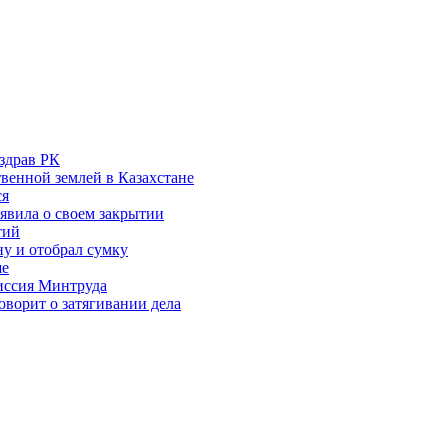
здрав РК
венной землей в Казахстане
ся
аявила о своем закрытии
тий
у и отобрал сумку
ше
миссия Минтруда
ворит о затягивании дела