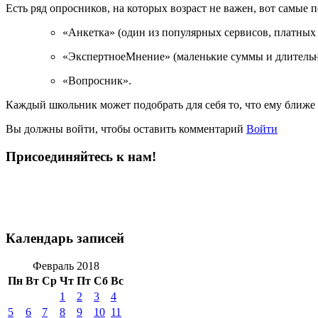
Есть ряд опросников, на которых возраст не важен, вот самые 
«Анкетка» (один из популярных сервисов, платных 
«ЭкспертноеМнение» (маленькие суммы и длительно
«Вопросник».
Каждый школьник может подобрать для себя то, что ему ближе 
Вы должны войти, чтобы оставить комментарий
Войти
Присоединяйтесь к нам!
Календарь записей
Февраль 2018
Пн
Вт
Ср
Чт
Пт
Сб
Вс
1
2
3
4
5
6
7
8
9
10
11