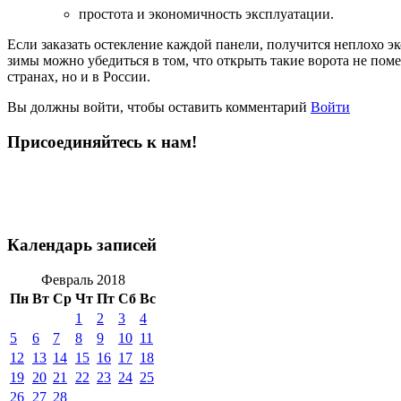
простота и экономичность эксплуатации.
Если заказать остекление каждой панели, получится неплохо э
зимы можно убедиться в том, что открыть такие ворота не по
странах, но и в России.
Вы должны войти, чтобы оставить комментарий
Войти
Присоединяйтесь к нам!
Календарь записей
Февраль 2018
Пн
Вт
Ср
Чт
Пт
Сб
Вс
1
2
3
4
5
6
7
8
9
10
11
12
13
14
15
16
17
18
19
20
21
22
23
24
25
26
27
28