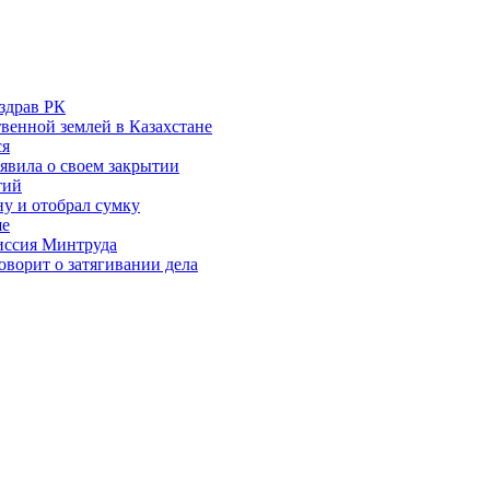
здрав РК
венной землей в Казахстане
ся
аявила о своем закрытии
тий
у и отобрал сумку
ше
миссия Минтруда
ворит о затягивании дела