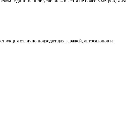
еком. Единственное условие – высота не более 5 метров, хотя
струкция отлично подходит для гаражей, автосалонов и