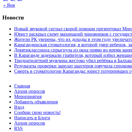
« Янв
Новости
Новый звуковой сигнал скорой помощи презентовал Мин
Юрист раскрыл схему махинаций чиновников с государст
Жители РК уверены, что их доходы в этом году увеличат
Карагандинская стоматология, в которой умер ребенок, з
Девятиклассница спрыгнула из окна прямо во время заня
В Караганде задержали грабителя, который избил женщин
Тридцатилетний мужчина жестоко убил ребёнка в Балха
Результаты проверки зарплат шахтеров озвучила спецко
Смерть в стоматологии Караганды: юрист потерпевших го
Главная
Архив опросов
Мероприятия
Добавить объявления
Вход
Сообщи свою новость!
Написать в Блоги
Архив опросов
RSS