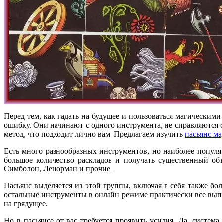
Перед тем, как гадать на будущее и пользоваться магически
ошибку. Они начинают с одного инструмента, не справляются с
метод, что подходит лично вам. Предлагаем изучить
пасьянс м
Есть много разнообразных инструментов, но наиболее популя
большое количество раскладов и получать существенный об
Симболон, Ленорман и прочие.
Пасьянс выделяется из этой группы, включая в себя также бо
остальные инструменты в онлайн режиме практически все выпол
на грядущее.
Но в пасьянсе от вас требуется проявить усилия. Да, систе