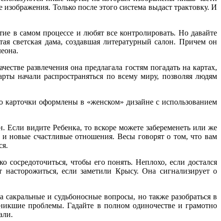
 изображения. Только после этого система выдаст трактовку. И
ие в самом процессе и любят все контролировать. Но давайте
тая светская дама, создавшая литературный салон. Причем он
еона.
естве развлечения она предлагала гостям погадать на картах,
карты начали распространяться по всему миру, позволяя людям
о карточки оформлены в «женском» дизайне с использованием
. Если видите Ребенка, то вскоре можете забеременеть или же
 и новые счастливые отношения. Весы говорят о том, что вам
ся.
о сосредоточиться, чтобы его понять. Неплохо, если достался
ет насторожиться, если заметили Крысу. Она сигнализирует о
а сакральные и судьбоносные вопросы, но также разобраться в
никшие проблемы. Гадайте в полном одиночестве и грамотно
али.