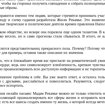
и, чтобы на сторонах получить совпадения и собрать полноценные
ные образы.
нравится именно тем людям, которые стремятся принимать участ
лоду и схему гадания разработала Жюли Рекамье. Это знамени
тные творческие и политические деятели времен правления Напол
ом обществе, но вскоре она поразила еще одним талантом. В кач
ько весело, но и сами прогнозы стали сбываться. В итоге, ее 
слится представительниц прекрасного пола. Почему? Потому чт
 для примера, оставив также описание их значения.
, что в ближайшее время вас пригласят на романтический ужин
Сердце, ведь оно символизирует влюбленность, крепкие чувства
жно проанализировать всю доступную информацию и не торопить
ешение проблемы в себе. Вы уже знаете ответ, и осталось тольк
 с друзьями, расслабиться и повеселиться. Разумеется, следу
все испортить.
ния онлайн пасьянс Мадам Рекамье можно не только ответить н
воляющий проанализировать все сферы жизни и исправить воз
есть все шансы создать именно ту жизнь, о которой всегда мечт