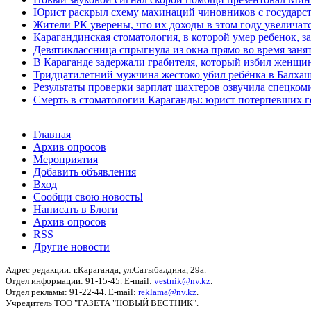
Юрист раскрыл схему махинаций чиновников с государст
Жители РК уверены, что их доходы в этом году увеличат
Карагандинская стоматология, в которой умер ребенок, з
Девятиклассница спрыгнула из окна прямо во время заня
В Караганде задержали грабителя, который избил женщин
Тридцатилетний мужчина жестоко убил ребёнка в Балха
Результаты проверки зарплат шахтеров озвучила спецко
Смерть в стоматологии Караганды: юрист потерпевших го
Главная
Архив опросов
Мероприятия
Добавить объявления
Вход
Сообщи свою новость!
Написать в Блоги
Архив опросов
RSS
Другие новости
Адрес редакции: г.Караганда, ул.Сатыбалдина, 29а.
Отдел информации: 91-15-45. E-mail:
vestnik@nv.kz
.
Отдел рекламы: 91-22-44. E-mail:
reklama@nv.kz
.
Учредитель ТОО "ГАЗЕТА "НОВЫЙ ВЕСТНИК".