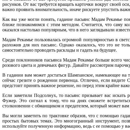
рисунков. От вас требуется вращать карточки вокруг своей ос
важно проявить внимательность, иначе рискуете упустить важ
Как вы уже могли понять, гадание пасьянс Мадам Рекамье по
ближе познакомимся с этим методом. Считается, что саму ко
оказался настолько популярным, что в него заглядывали извес
Мадам Рекамье пользовалась огромной популярностью в светск
разложив для них пасьянс. Однако оказалось, что это не тол
самостоятельно проводить расклады и гадать на будущее.
Среди поклонников пасьянса Мадам Рекамье больше всего чи
розового цвета и девчачьих фигур. Давайте рассмотрим парочку
В гадании вам может достаться Шампанское, намекающее на то
сейчас грезите о рождении первенца. Отлично, если видите 
предстоит принять важное решение, но перед этим крайне ва
Если заметили Подсолнух, то пасьянс призывает вас искать р
Фужер. Это сигнал к тому, что на днях сможете встретиться
столкновении с обманщиком и предателем, который может вам 
Вы могли заметить по трактовке образов, что с помощью гада
простых бытовых темах. Это многогранный инструмент, поз
используйте полученную информацию, ведь с ее помощью у вас 