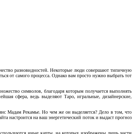
личество разновидностей. Некоторые люди совершают типичную
ться от самого процесса. Однако вам просто нужно выбрать тот
множество символов, благодаря которым получается выполнять
йшая сфера, ведь выделяют Таро, игральные, дизайнерские,
янс Мадам Рекамье. Но чем же он выделяется? Дело в том, что
айта настроится на ваш энергетический поток и выдаст прогноз
 используются иные карты, на которых изображены лишь части