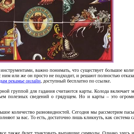
ми инструментами, важно понимать, что существует большое ко
 ним или же он просто не подходит, и решают полностью отказа
адам рекамье онлайн
, доступный бесплатно по ссылке.
рной группой для гадания считаются карты. Колода включает 
ъем полезных сведений о грядущем. Но и карты – это огромне
льшое количество разновидностей. Сегодня мы рассмотрим пась
няют за вас. То есть, достаточно лишь кликнуть, как система с
ма все также будет трактовать выпавшие символы. Однако здесь