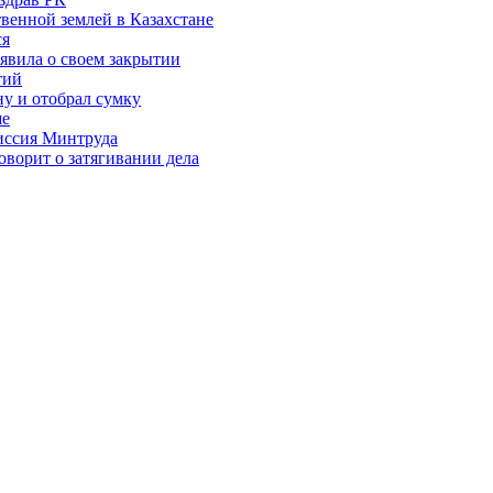
венной землей в Казахстане
ся
аявила о своем закрытии
тий
у и отобрал сумку
ше
миссия Минтруда
ворит о затягивании дела