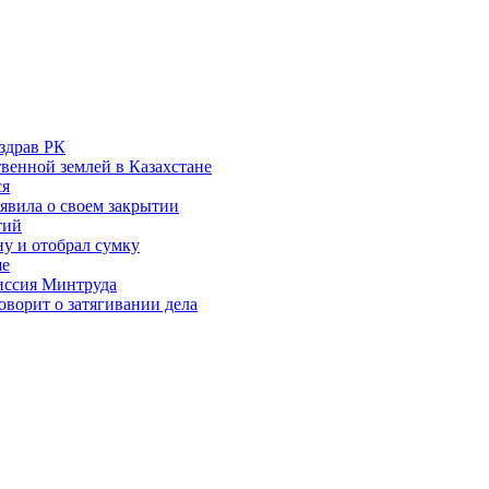
здрав РК
венной землей в Казахстане
ся
аявила о своем закрытии
тий
у и отобрал сумку
ше
миссия Минтруда
ворит о затягивании дела