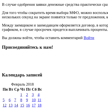
В случае одобрения заявки денежные средства практически сраз
Для того чтобы сократить время выбора МФО, можно воспользов
нескольких секунд на экране появятся только те предложения, 
Между заемщиком и заимодавцем оформляется договор, в котор
графиком, в случае просрочек придется выплачивать проценты.
Вы должны войти, чтобы оставить комментарий
Войти
Присоединяйтесь к нам!
Календарь записей
Февраль 2018
Пн
Вт
Ср
Чт
Пт
Сб
Вс
1
2
3
4
5
6
7
8
9
10
11
12
13
14
15
16
17
18