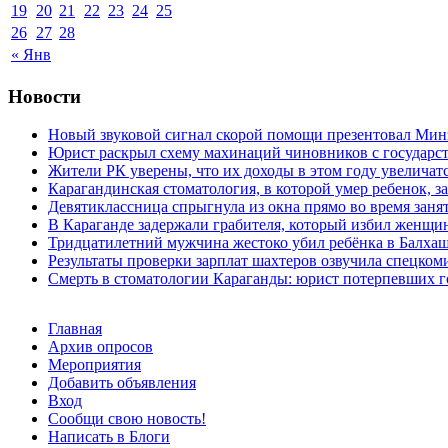
19
20
21
22
23
24
25
26
27
28
« Янв
Новости
Новый звуковой сигнал скорой помощи презентовал Мин
Юрист раскрыл схему махинаций чиновников с государст
Жители РК уверены, что их доходы в этом году увеличат
Карагандинская стоматология, в которой умер ребенок, з
Девятиклассница спрыгнула из окна прямо во время заня
В Караганде задержали грабителя, который избил женщин
Тридцатилетний мужчина жестоко убил ребёнка в Балха
Результаты проверки зарплат шахтеров озвучила спецко
Смерть в стоматологии Караганды: юрист потерпевших го
Главная
Архив опросов
Мероприятия
Добавить объявления
Вход
Сообщи свою новость!
Написать в Блоги