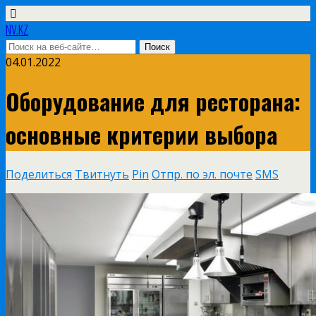
NV.KZ
04.01.2022
Оборудование для ресторана:
основные критерии выбора
Поделиться
Твитнуть
Pin
Отпр. по эл. почте
SMS