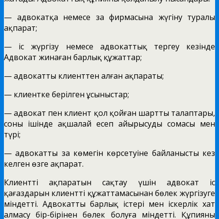
— адвокатқа немесе заң фирмасына жүгіну туралы
ақпарат;
— іс жүргізу немесе адвокаттық тергеу кезінде
Адвокат жинаған барлық құжаттар;
— адвокаттың клиенттен алған ақпараты;
— клиентке берілген ұсыныстар;
— адвокат пен клиент қол қойған шарттың талаптары,
соның ішінде ақшалай есеп айырысудың сомасы мен
түрі;
— адвокаттың заң көмегін көрсетуіне байланысты кез
келген өзге ақпарат.
Клиенттің ақпаратын сақтау үшін адвокат іс
қағаздарын клиенттің құжаттамасынан бөлек жүргізуге
міндетті. Адвокаттың барлық істері мен іскерлік хат
алмасу бір-бірінен бөлек болуға міндетті. Құпияны