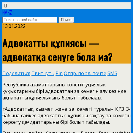
NV.KZ
13.01.2022
Адвокаттың құпиясы —
адвокатқа сенуге бола ма?
Поделиться
Твитнуть
Pin
Отпр. по эл. почте
SMS
Республика азаматтарының конституциялық
құқықтарының бірі адвокаттан заң көмегін алу кезінде
ақпараттың құпиялылығы болып табылады.
«Адвокаттық қызмет және заң көмегі туралы» ҚРЗ 3-
бабына сәйкес адвокаттық құпияны сақтау заң көмегін
көрсету қағидаттарының бірі болып табылады.