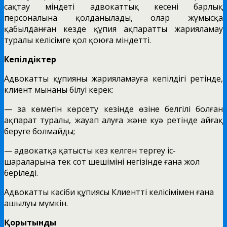
сақтау міндеті адвокаттық кеңсенің барлық
персоналына қолданылады, олар жұмысқа
қабылданған кезде құпия ақпаратты жарияламау
туралы келісімге қол қоюға міндетті.
Кепілдіктер
Адвокаттың құпияны жарияламауға кепілдігі ретінде,
клиент мынаны білуі керек:
— заң көмегін көрсету кезінде өзіне белгілі болған
ақпарат туралы, жауап алуға және куә ретінде айғақ
беруге болмайды;
— адвокатқа қатысты кез келген тергеу іс-
шараларына тек сот шешімінің негізінде ғана жол
беріледі.
Адвокаттың кәсіби құпиясы Клиенттің келісімімен ғана
ашылуы мүмкін.
Қорытынды