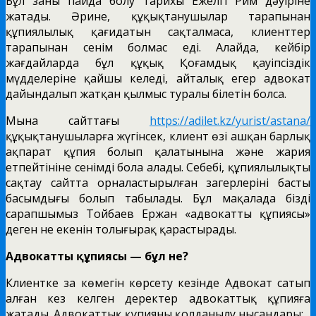
Бұл заңның пайда болу тарихы Ежелгі Рим дәуіріне
жатады. Әрине, құқықтанушылар тарапынан
құпиялылық қағидатын сақталмаса, клиенттер
тарапынан сенім болмас еді. Алайда, кейбір
жағдайларда бұл құқық Қоғамдық қауіпсіздік
мүдделеріне қайшы келеді, айталық егер адвокат
дайындалып жатқан қылмыс туралы білетін болса.
Мына сайттағы
https://adilet.kz/yurist/astana/
құқықтанушыларға жүгінсек, клиент өзі ашқан барлық
ақпарат құпия болып қалатынына және жария
етпейтініне сенімді бола алады. Себебі, құпиялылықты
сақтау сайтта орналастырылған заңгерлерінің басты
басымдығы болып табылады. Бұл мақалада біздің
сарапшымыз Тойбаев Ержан «адвокаттың құпиясы»
деген не екенін толығырақ қарастырады.
Адвокаттың құпиясы — бұл не?
Клиентке заң көмегін көрсету кезінде Адвокат сатып
алған кез келген деректер адвокаттық құпияға
жатады. Адвокаттық құпияның қолданылу нысандары: