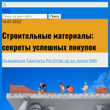
NV.KZ
16.01.2022
Строительные материалы:
секреты успешных покупок
Поделиться
Твитнуть
Pin
Отпр. по эл. почте
SMS