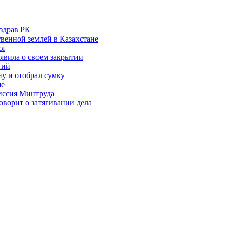
здрав РК
венной землей в Казахстане
ся
аявила о своем закрытии
тий
у и отобрал сумку
ше
миссия Минтруда
ворит о затягивании дела