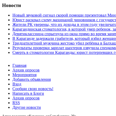
Новости
Новый звуковой сигнал скорой помощи презентовал Мин
Юрист раскрыл схему махинаций чиновников с государст
Жители РК уверены, что их доходы в этом году увеличат
Карагандинская стоматология, в которой умер ребенок, з
Девятиклассница спрыгнула из окна прямо во время заня
В Караганде задержали грабителя, который избил женщин
Тридцатилетний мужчина жестоко убил ребёнка в Балха
Результаты проверки зарплат шахтеров озвучила спецко
Смерть в стоматологии Караганды: юрист потерпевших го
Главная
Архив опросов
Мероприятия
Добавить объявления
Вход
Сообщи свою новость!
Написать в Блоги
Архив опросов
RSS
Другие новости
Адрес редакции: г.Караганда, ул.Сатыбалдина, 29а.