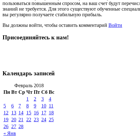
пользоваться повышенным спросом, на ваш счет будут перечис
знаний не требуется. Для этого существуют обученные специал
вы регулярно получаете стабильную прибыль.
Вы должны войти, чтобы оставить комментарий
Войти
Присоединяйтесь к нам!
Календарь записей
Февраль 2018
Пн
Вт
Ср
Чт
Пт
Сб
Вс
1
2
3
4
5
6
7
8
9
10
11
12
13
14
15
16
17
18
19
20
21
22
23
24
25
26
27
28
« Янв