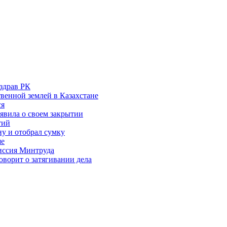
здрав РК
венной землей в Казахстане
ся
аявила о своем закрытии
тий
у и отобрал сумку
ше
миссия Минтруда
ворит о затягивании дела