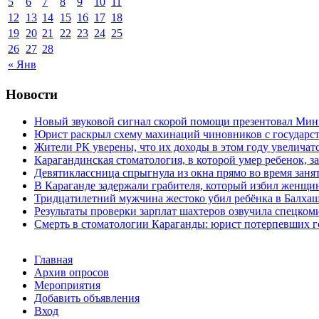
5
6
7
8
9
10
11
12
13
14
15
16
17
18
19
20
21
22
23
24
25
26
27
28
« Янв
Новости
Новый звуковой сигнал скорой помощи презентовал Мин
Юрист раскрыл схему махинаций чиновников с государст
Жители РК уверены, что их доходы в этом году увеличат
Карагандинская стоматология, в которой умер ребенок, з
Девятиклассница спрыгнула из окна прямо во время заня
В Караганде задержали грабителя, который избил женщин
Тридцатилетний мужчина жестоко убил ребёнка в Балха
Результаты проверки зарплат шахтеров озвучила спецко
Смерть в стоматологии Караганды: юрист потерпевших го
Главная
Архив опросов
Мероприятия
Добавить объявления
Вход