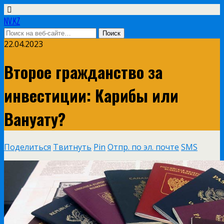
NV.KZ
22.04.2023
Второе гражданство за
инвестиции: Карибы или
Вануату?
Поделиться
Твитнуть
Pin
Отпр. по эл. почте
SMS