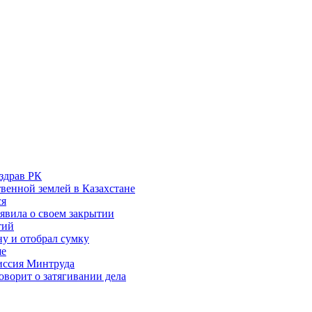
здрав РК
венной землей в Казахстане
ся
аявила о своем закрытии
тий
у и отобрал сумку
ше
миссия Минтруда
ворит о затягивании дела