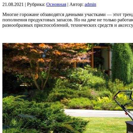
21.08.2021 |
Рубрика:
Основная
|
Автор:
admin
Многие горожане обзаводятся дачными участками — этот трен
пополнения продуктовых запасов. Но на даче не только работа
разнообразных приспособлений, технических средств и аксесс