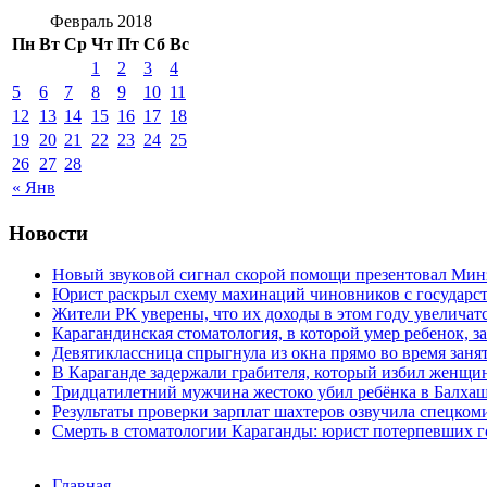
Февраль 2018
Пн
Вт
Ср
Чт
Пт
Сб
Вс
1
2
3
4
5
6
7
8
9
10
11
12
13
14
15
16
17
18
19
20
21
22
23
24
25
26
27
28
« Янв
Новости
Новый звуковой сигнал скорой помощи презентовал Мин
Юрист раскрыл схему махинаций чиновников с государст
Жители РК уверены, что их доходы в этом году увеличат
Карагандинская стоматология, в которой умер ребенок, з
Девятиклассница спрыгнула из окна прямо во время заня
В Караганде задержали грабителя, который избил женщин
Тридцатилетний мужчина жестоко убил ребёнка в Балха
Результаты проверки зарплат шахтеров озвучила спецко
Смерть в стоматологии Караганды: юрист потерпевших го
Главная