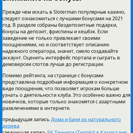
Прежде чем искать в Sloterman популярные казино,
следует ознакомиться с лучшими бонусами на 2021
год. В разделе собраны бездепозитные подарки,
бонусы на депозит, фриспины и кешбэк. Если
заведение не только привлекает своими
поощрениями, но и соответствует описанию
надежного оператора, значит, смело создавайте
аккаунт. Оценить интерфейс портала и сыграть в
демоверсии слотов лучше до регистрации.
Помимо рейтинга, на странице с бонусами
представлена подробная информация о конкретном
виде поощрения, что позволяет игрокам больше
узнать о деятельности клуба. Это особенно важно для
новичков, которые только знакомятся с азартными
развлечениями в интернете.
предыдущая запись
Дома и бани из натурального
дерева
следующая запись
БК Тенниси (Tennisi) в Казахстане: