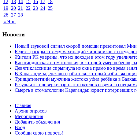
12
13
14
15
16
17
18
19
20
21
22
23
24
25
26
27
28
« Янв
Новости
Новый звуковой сигнал скорой помощи презентовал Мин
Юрист раскрыл схему махинаций чиновников с государст
Жители РК уверены, что их доходы в этом году увеличат
Карагандинская стоматология, в которой умер ребенок, з
Девятиклассница спрыгнула из окна прямо во время заня
В Караганде задержали грабителя, который избил женщин
Тридцатилетний мужчина жестоко убил ребёнка в Балха
Результаты проверки зарплат шахтеров озвучила спецко
Смерть в стоматологии Караганды: юрист потерпевших го
Главная
Архив опросов
Мероприятия
Добавить объявления
Вход
Сообщи свою новость!