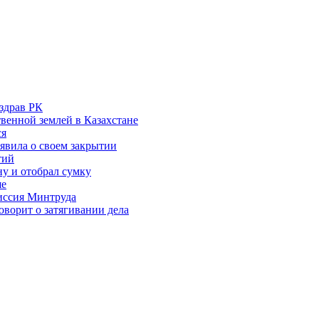
здрав РК
венной землей в Казахстане
ся
аявила о своем закрытии
тий
у и отобрал сумку
ше
миссия Минтруда
ворит о затягивании дела