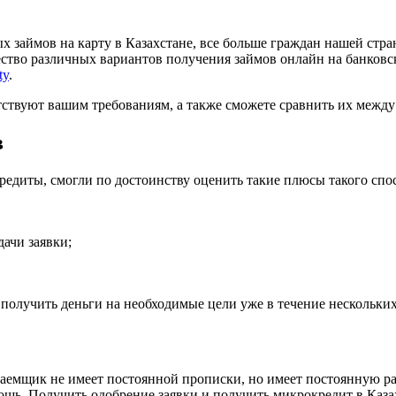
 займов на карту в Казахстане, все больше граждан нашей стр
ество различных вариантов получения займов онлайн на банков
ty
.
тствуют вашим требованиям, а также сможете сравнить их между 
в
едиты, смогли по достоинству оценить такие плюсы такого спо
дачи заявки;
 получить деньги на необходимые цели уже в течение нескольки
 заемщик не имеет постоянной прописки, но имеет постоянную р
щь. Получить одобрение заявки и получить микрокредит в Казах